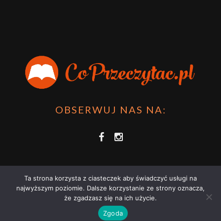
OBSERWUJ NAS NA:
Ta strona korzysta z ciasteczek aby świadczyć usługi na
najwyższym poziomie. Dalsze korzystanie ze strony oznacza,
że zgadzasz się na ich użycie.
COPRZECZYTAĆ.PL 2021 | STRONA WYKORZYSTUJE PLIKI COOKIES |
Zgoda
ZAPOZNAJ SIĘ Z
POLITYKĄ PRYWATNOŚCI