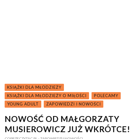
KSIĄŻKI DLA MŁODZIEŻY
KSIĄŻKI DLA MŁODZIEŻY O MIŁOŚCI
POLECAMY
YOUNG ADULT
ZAPOWIEDZI I NOWOŚCI
NOWOŚĆ OD MAŁGORZATY
MUSIEROWICZ JUŻ WKRÓTCE!
COPRZECZYTAC.PL
- ZAPOWIEDZI I NOWOŚCI