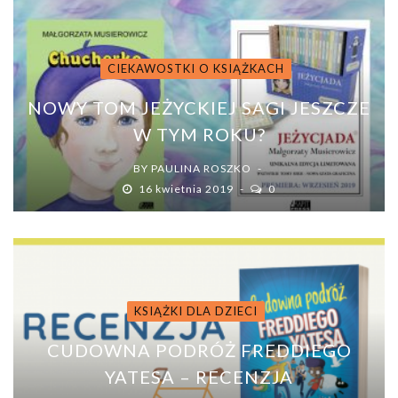
CIEKAWOSTKI O KSIĄŻKACH
NOWY TOM JEŻYCKIEJ SAGI JESZCZE
W TYM ROKU?
BY
PAULINA ROSZKO
16 kwietnia 2019
0
KSIĄŻKI DLA DZIECI
CUDOWNA PODRÓŻ FREDDIEGO
YATESA – RECENZJA