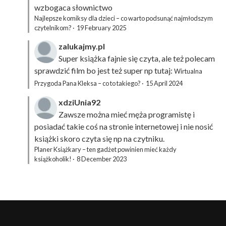
wzbogaca słownictwo
Najlepsze komiksy dla dzieci – co warto podsunąć najmłodszym
czytelnikom?
·
19 February 2025
zalukajmy.pl
Super książka fajnie się czyta, ale też polecam
sprawdzić film bo jest też super np tutaj:
Wirtualna
Przygoda Pana Kleksa – co to takiego?
·
15 April 2024
xdziUnia92
Zawsze można mieć męża programistę i
posiadać takie coś na stronie internetowej i nie nosić
książki skoro czyta się np na czytniku.
Planer Książkary – ten gadżet powinien mieć każdy
książkoholik!
·
8 December 2023