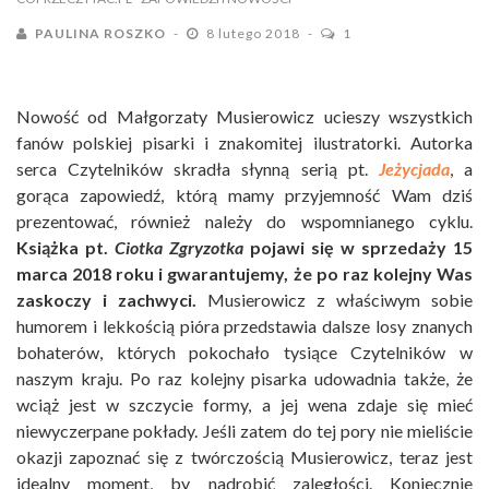
PAULINA ROSZKO
8 lutego 2018
1
Nowość od Małgorzaty Musierowicz ucieszy wszystkich
fanów polskiej pisarki i znakomitej ilustratorki. Autorka
serca Czytelników skradła słynną serią pt.
Jeżycjada
, a
gorąca zapowiedź, którą mamy przyjemność Wam dziś
prezentować, również należy do wspomnianego cyklu.
Książka pt.
Ciotka Zgryzotka
pojawi się w sprzedaży 15
marca 2018 roku i gwarantujemy, że po raz kolejny Was
zaskoczy i zachwyci.
Musierowicz z właściwym sobie
humorem i lekkością pióra przedstawia dalsze losy znanych
bohaterów, których pokochało tysiące Czytelników w
naszym kraju. Po raz kolejny pisarka udowadnia także, że
wciąż jest w szczycie formy, a jej wena zdaje się mieć
niewyczerpane pokłady. Jeśli zatem do tej pory nie mieliście
okazji zapoznać się z twórczością Musierowicz, teraz jest
idealny moment, by nadrobić zaległości. Koniecznie