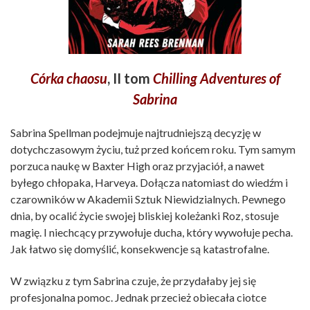
Córka chaosu
, II tom
Chilling Adventures of
Sabrina
Sabrina Spellman podejmuje najtrudniejszą decyzję w
dotychczasowym życiu, tuż przed końcem roku. Tym samym
porzuca naukę w Baxter High oraz przyjaciół, a nawet
byłego chłopaka, Harveya. Dołącza natomiast do wiedźm i
czarowników w Akademii Sztuk Niewidzialnych. Pewnego
dnia, by ocalić życie swojej bliskiej koleżanki Roz, stosuje
magię. I niechcący przywołuje ducha, który wywołuje pecha.
Jak łatwo się domyślić, konsekwencje są katastrofalne.
W związku z tym Sabrina czuje, że przydałaby jej się
profesjonalna pomoc. Jednak przecież obiecała ciotce