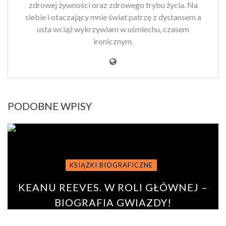
zdrowej żywności oraz zdrowego trybu życia. Na
siebie i otaczający mnie świat patrzę z dystansem a
usta wciąż wykrzywiam w uśmiechu, czasem
ironicznym.
PODOBNE WPISY
KSIĄŻKI BIOGRAFICZNE
KEANU REEVES. W ROLI GŁÓWNEJ –
BIOGRAFIA GWIAZDY!
BY
PAULINA ROSZKO