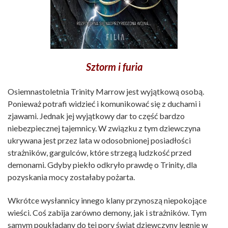
Sztorm i furia
Osiemnastoletnia Trinity Marrow jest wyjątkową osobą.
Ponieważ potrafi widzieć i komunikować się z duchami i
zjawami. Jednak jej wyjątkowy dar to część bardzo
niebezpiecznej tajemnicy. W związku z tym dziewczyna
ukrywana jest przez lata w odosobnionej posiadłości
strażników, gargulców, które strzegą ludzkość przed
demonami. Gdyby piekło odkryło prawdę o Trinity, dla
pozyskania mocy zostałaby pożarta.
Wkrótce wysłannicy innego klany przynoszą niepokojące
wieści. Coś zabija zarówno demony, jak i strażników. Tym
samym poukładany do tej pory świat dziewczyny legnie w