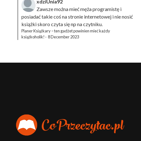
xdziUnia92
Zawsze można mieć męża programistę i
posiadać takie coś na stronie internetowej i nie nosić
książki skoro czyta się np na czytniku.
Planer Książkary – ten gadżet powinien mieć każdy
książkoholik!
·
8 December 2023