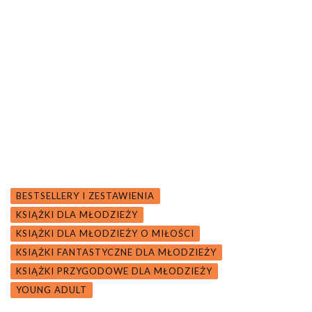
BESTSELLERY I ZESTAWIENIA
KSIĄŻKI DLA MŁODZIEŻY
KSIĄŻKI DLA MŁODZIEŻY O MIŁOŚCI
KSIĄŻKI FANTASTYCZNE DLA MŁODZIEŻY
KSIĄŻKI PRZYGODOWE DLA MŁODZIEŻY
YOUNG ADULT