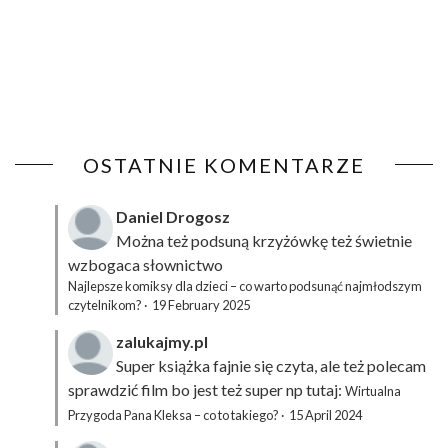
OSTATNIE KOMENTARZE
Daniel Drogosz
Można też podsuną
krzyżówkę
też świetnie
wzbogaca słownictwo
Najlepsze komiksy dla dzieci – co warto podsunąć najmłodszym
czytelnikom?
·
19 February 2025
zalukajmy.pl
Super książka fajnie się czyta, ale też polecam
sprawdzić film bo jest też super np tutaj:
Wirtualna
Przygoda Pana Kleksa – co to takiego?
·
15 April 2024