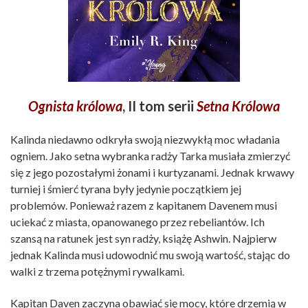
Ognista królowa
, II tom serii
Setna Królowa
Kalinda niedawno odkryła swoją niezwykłą moc władania
ogniem. Jako setna wybranka radży Tarka musiała zmierzyć
się z jego pozostałymi żonami i kurtyzanami. Jednak krwawy
turniej i śmierć tyrana były jedynie początkiem jej
problemów. Ponieważ razem z kapitanem Davenem musi
uciekać z miasta, opanowanego przez rebeliantów. Ich
szansą na ratunek jest syn radży, książę Ashwin. Najpierw
jednak Kalinda musi udowodnić mu swoją wartość, stając do
walki z trzema potężnymi rywalkami.
Kapitan Daven zaczyna obawiać się mocy, które drzemią w