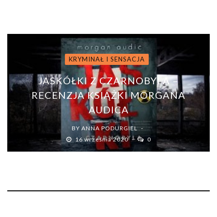
27 lipca 2020
0
KRYMINAŁ I SENSACJA
JASKÓŁKI Z CZARNOBYLA –
RECENZJA KSIĄŻKI MORGANA
AUDICA
BY
ANNA PODURGIEL
16 września 2020
0