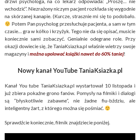
drzwi psychologa, na co lekarz odpowiada: „Proszę… nie
wchodzić”. Niezrażony niczym pacjent rozkłada się wygodnie
na skórzanej kanapie. (Kurcze, strasznie mi się to podobało.
Potem Pan psycholog przesłuchuje pacjenta, a sam w tym
czasie… gra w kółko i krzyżyk. Tego nie da się opisać, musicie
koniecznie sami zobaczyć. Genialnie odegrane role. Przy
okazji dowiecie się, że TaniaKsiazka.pl właśnie wietrzy swoje
magazyny i
można upolować książki nawet do 60% taniej
!
Nowy kanał YouTube TaniaKsiazka.pl
Kanał You tube TaniaKsiazka.pl wystartował 10 listopada i
już zbiera pokaźne grono fanów. Pomysły na filmiki i dialogi
są “błyskotliwie zabawne”, nie żadne fiu-bździu, ale
inteligentny żart, z którego można się pośmiać.
Sprawdźcie koniecznie, filmik znajdziecie poniżej.