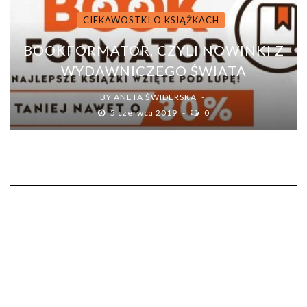
CIEKAWOSTKI O KSIĄŻKACH
BOOKFORMATOR, CZYLI NOWINKI Z
WYDAWNICZEGO ŚWIATA
BY
ANETA ŚWIDERSKA
5 czerwca 2019
0