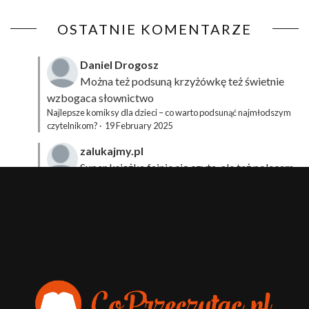
OSTATNIE KOMENTARZE
Daniel Drogosz
Można też podsuną
krzyżówkę
też świetnie
wzbogaca słownictwo
Najlepsze komiksy dla dzieci – co warto podsunąć najmłodszym
czytelnikom?
·
19 February 2025
zalukajmy.pl
Super książka fajnie się czyta, ale też polecam
sprawdzić film bo jest też super np tutaj:
Wirtualna
Przygoda Pana Kleksa – co to takiego?
·
15 April 2024
xdziUnia92
Zawsze można mieć męża programistę i
posiadać takie coś na stronie internetowej i nie nosić
książki skoro czyta się np na czytniku.
Planer Książkary – ten gadżet powinien mieć każdy
książkoholik!
·
8 December 2023