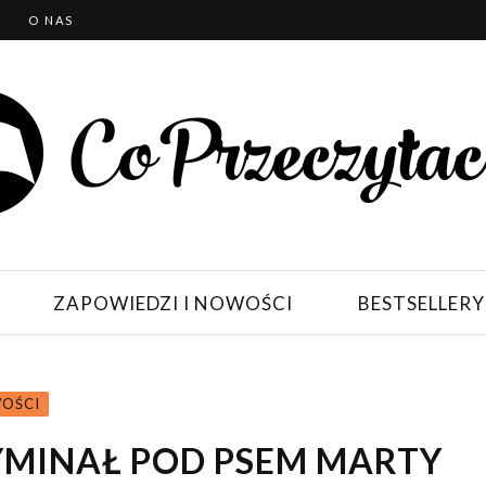
T
O NAS
ZAPOWIEDZI I NOWOŚCI
BESTSELLERY
WOŚCI
YMINAŁ POD PSEM MARTY