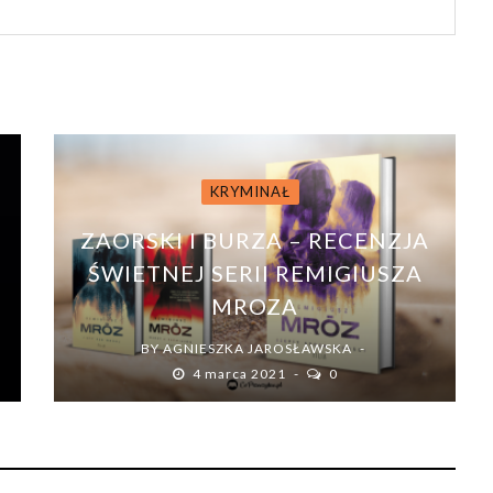
KRYMINAŁ
ZAORSKI I BURZA – RECENZJA
ŚWIETNEJ SERII REMIGIUSZA
MROZA
BY
AGNIESZKA JAROSŁAWSKA
4 marca 2021
0