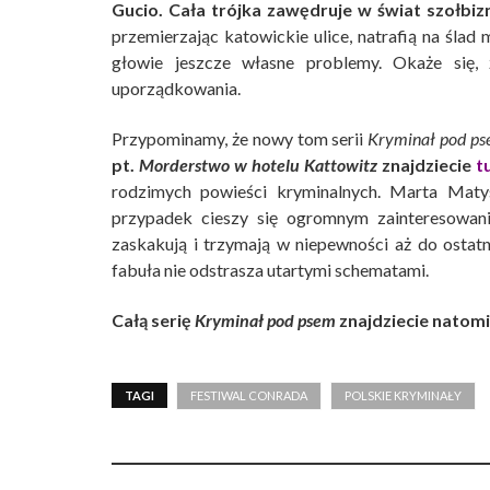
Gucio. Cała trójka zawędruje w świat szołbiz
przemierzając katowickie ulice, natrafią na ślad
głowie jeszcze własne problemy. Okaże się,
uporządkowania.
Przypominamy, że nowy tom serii
Kryminał pod p
pt.
Morderstwo w hotelu Kattowitz
znajdziecie
t
rodzimych powieści kryminalnych. Marta Matys
przypadek cieszy się ogromnym zainteresowanie
zaskakują i trzymają w niepewności aż do ostat
fabuła nie odstrasza utartymi schematami.
Całą serię
Kryminał pod psem
znajdziecie natom
TAGI
FESTIWAL CONRADA
POLSKIE KRYMINAŁY