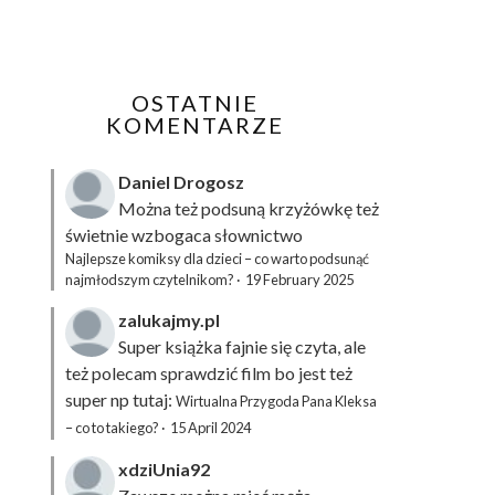
OSTATNIE
KOMENTARZE
Daniel Drogosz
Można też podsuną
krzyżówkę
też
świetnie wzbogaca słownictwo
Najlepsze komiksy dla dzieci – co warto podsunąć
najmłodszym czytelnikom?
·
19 February 2025
zalukajmy.pl
Super książka fajnie się czyta, ale
też polecam sprawdzić film bo jest też
super np tutaj:
Wirtualna Przygoda Pana Kleksa
– co to takiego?
·
15 April 2024
xdziUnia92