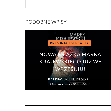
PODOBNE WPISY
KRYMINAŁ I SENSACJA
NOWA KSIĄŻKA MARKA
KRAJEWSKIEGO JUŻ WE
WRZEŚNIU!
BY
MALWINA PIETREWICZ
3 sierpnia 2015
0