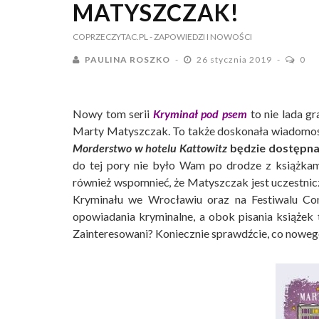
MATYSZCZAK!
COPRZECZYTAC.PL
- ZAPOWIEDZI I NOWOŚCI
PAULINA ROSZKO
26 stycznia 2019
0
Nowy tom serii
Kryminał pod psem
to nie lada gr
Marty Matyszczak. To także doskonała wiadomość
Morderstwo w hotelu Kattowitz
będzie dostępna
do tej pory nie było Wam po drodze z książkami 
również wspomnieć, że Matyszczak jest uczestni
Kryminału we Wrocławiu oraz na Festiwalu Co
opowiadania kryminalne, a obok pisania książek 
Zainteresowani? Koniecznie sprawdźcie, co nowe