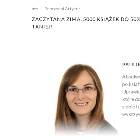
Poprzedni Artykuł
ZACZYTANA ZIMA. 5000 KSIĄŻEK DO 50
TANIEJ!
PAULI
Absolwen
po książ
Uprawiam
które d
siebie i
wykrzyw