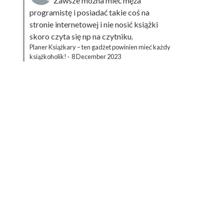
Zawsze można mieć męża
programistę i posiadać takie coś na
stronie internetowej i nie nosić książki
skoro czyta się np na czytniku.
Planer Książkary – ten gadżet powinien mieć każdy
książkoholik!
·
8 December 2023