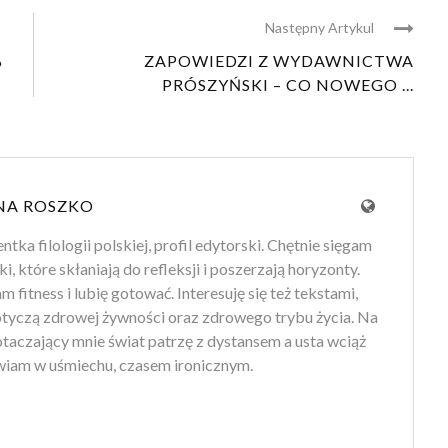
Następny Artykul
%
ZAPOWIEDZI Z WYDAWNICTWA
PRÓSZYŃSKI – CO NOWEGO ...
NA ROSZKO
tka filologii polskiej, profil edytorski. Chętnie sięgam
ki, które skłaniają do refleksji i poszerzają horyzonty.
 fitness i lubię gotować. Interesuję się też tekstami,
otyczą zdrowej żywności oraz zdrowego trybu życia. Na
 otaczający mnie świat patrzę z dystansem a usta wciąż
iam w uśmiechu, czasem ironicznym.