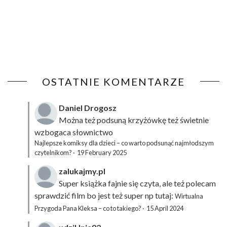
OSTATNIE KOMENTARZE
Daniel Drogosz
Można też podsuną
krzyżówkę
też świetnie
wzbogaca słownictwo
Najlepsze komiksy dla dzieci – co warto podsunąć najmłodszym
czytelnikom?
·
19 February 2025
zalukajmy.pl
Super książka fajnie się czyta, ale też polecam
sprawdzić film bo jest też super np tutaj:
Wirtualna
Przygoda Pana Kleksa – co to takiego?
·
15 April 2024