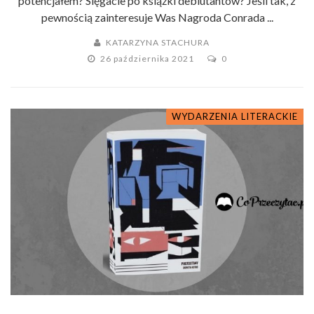
potencjałem? Sięgacie po książki debiutantów? Jeśli tak, z
pewnością zainteresuje Was Nagroda Conrada ...
KATARZYNA STACHURA
26 października 2021
0
WYDARZENIA LITERACKIE