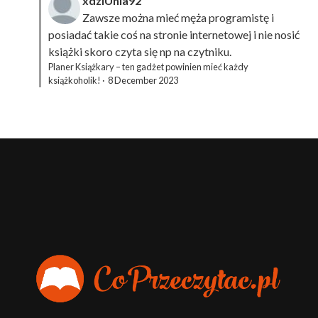
xdziUnia92
Zawsze można mieć męża programistę i
posiadać takie coś na stronie internetowej i nie nosić
książki skoro czyta się np na czytniku.
Planer Książkary – ten gadżet powinien mieć każdy
książkoholik!
·
8 December 2023