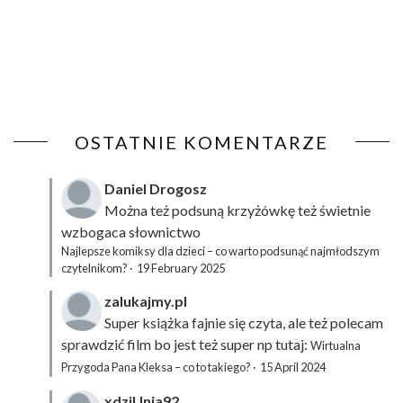
OSTATNIE KOMENTARZE
Daniel Drogosz
Można też podsuną
krzyżówkę
też świetnie
wzbogaca słownictwo
Najlepsze komiksy dla dzieci – co warto podsunąć najmłodszym
czytelnikom?
·
19 February 2025
zalukajmy.pl
Super książka fajnie się czyta, ale też polecam
sprawdzić film bo jest też super np tutaj:
Wirtualna
Przygoda Pana Kleksa – co to takiego?
·
15 April 2024
xdziUnia92