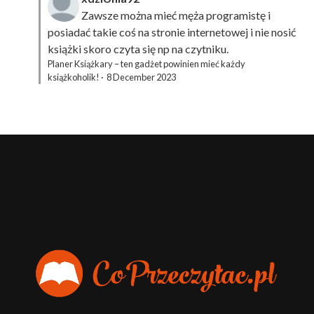
Zawsze można mieć męża programistę i
posiadać takie coś na stronie internetowej i nie nosić
książki skoro czyta się np na czytniku.
Planer Książkary – ten gadżet powinien mieć każdy
książkoholik!
·
8 December 2023