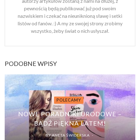
autorzy artykułów zostaną z nami na dłużej, z
pewnością będą publikować już pod swoim
nazwiskiem i czekać na nieuniknioną sławę i setki
listów od fanów. :) A my ze swojej strony zrobimy
wszystko, żeby świat o nich usłyszał.
PODOBNE WPISY
POLECAMY
NOWE PORADNIKI URODOWE –
BĄDŹ PIĘKNA LATEM!
BY
ANETA ŚWIDERSKA