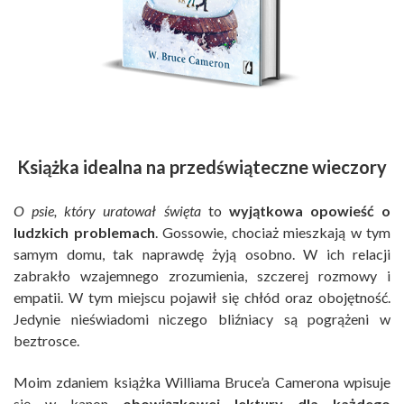
Książka idealna na przedświąteczne wieczory
O psie, który uratował święta
to
wyjątkowa opowieść o
ludzkich problemach
. Gossowie, chociaż mieszkają w tym
samym domu, tak naprawdę żyją osobno. W ich relacji
zabrakło wzajemnego zrozumienia, szczerej rozmowy i
empatii. W tym miejscu pojawił się chłód oraz obojętność.
Jedynie nieświadomi niczego bliźniacy są pogrążeni w
beztrosce.
Moim zdaniem książka Williama Bruce’a Camerona wpisuje
się w kanon
obowiązkowej lektury dla każdego