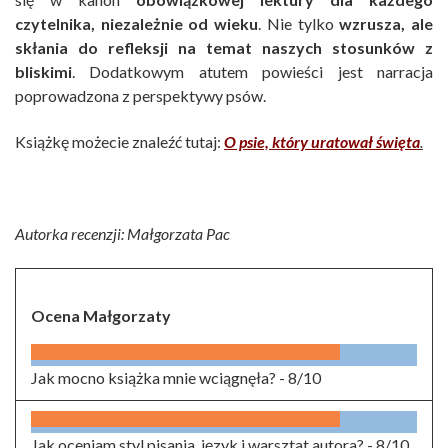
czytelnika, niezależnie od wieku
. Nie tylko
wzrusza, ale
skłania do refleksji na temat naszych stosunków z
bliskimi
. Dodatkowym atutem powieści jest narracja
poprowadzona z perspektywy psów.
Książkę możecie znaleźć
tutaj:
O psie, który uratował święta
.
Autorka recenzji: Małgorzata Pac
Ocena Małgorzaty
Jak mocno książka mnie wciągnęła? -
8/10
Jak oceniam styl pisania, język i warsztat autora? -
8/10