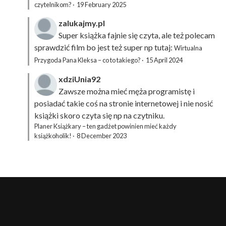
czytelnikom?
·
19 February 2025
zalukajmy.pl
Super książka fajnie się czyta, ale też polecam
sprawdzić film bo jest też super np tutaj:
Wirtualna
Przygoda Pana Kleksa – co to takiego?
·
15 April 2024
xdziUnia92
Zawsze można mieć męża programistę i
posiadać takie coś na stronie internetowej i nie nosić
książki skoro czyta się np na czytniku.
Planer Książkary – ten gadżet powinien mieć każdy
książkoholik!
·
8 December 2023