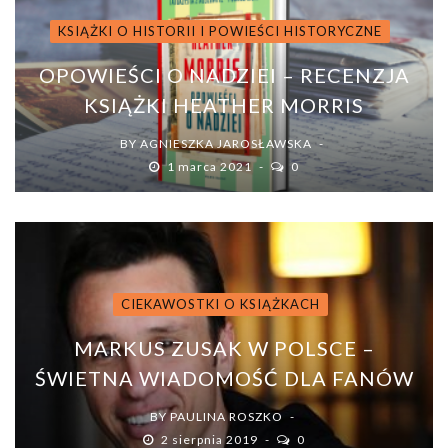
KSIĄŻKI O HISTORII I POWIEŚCI HISTORYCZNE
OPOWIEŚCI O NADZIEI – RECENZJA
KSIĄŻKI HEATHER MORRIS
BY
AGNIESZKA JAROSŁAWSKA
1 marca 2021
0
CIEKAWOSTKI O KSIĄŻKACH
MARKUS ZUSAK W POLSCE –
ŚWIETNA WIADOMOŚĆ DLA FANÓW
BY
PAULINA ROSZKO
2 sierpnia 2019
0