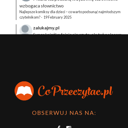
wzbogaca słownictwo
Najlepsze komiksy dla dzieci – co warto podsunąć najmłodszym
czytelnikom?
·
19 February 2025
zalukajmy.pl
Super książka fajnie się czyta, ale też polecam
sprawdzić film bo jest też super np tutaj:
Wirtualna
Przygoda Pana Kleksa – co to takiego?
·
15 April 2024
xdziUnia92
Zawsze można mieć męża programistę i
posiadać takie coś na stronie internetowej i nie nosić
książki skoro czyta się np na czytniku.
Planer Książkary – ten gadżet powinien mieć każdy
książkoholik!
·
8 December 2023
OBSERWUJ NAS NA: