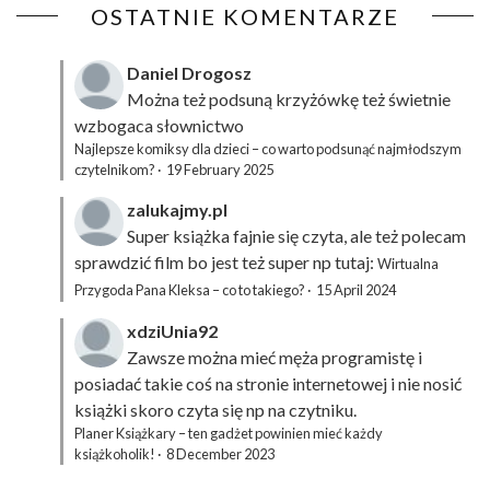
OSTATNIE KOMENTARZE
Daniel Drogosz
Można też podsuną
krzyżówkę
też świetnie
wzbogaca słownictwo
Najlepsze komiksy dla dzieci – co warto podsunąć najmłodszym
czytelnikom?
·
19 February 2025
zalukajmy.pl
Super książka fajnie się czyta, ale też polecam
sprawdzić film bo jest też super np tutaj:
Wirtualna
Przygoda Pana Kleksa – co to takiego?
·
15 April 2024
xdziUnia92
Zawsze można mieć męża programistę i
posiadać takie coś na stronie internetowej i nie nosić
książki skoro czyta się np na czytniku.
Planer Książkary – ten gadżet powinien mieć każdy
książkoholik!
·
8 December 2023