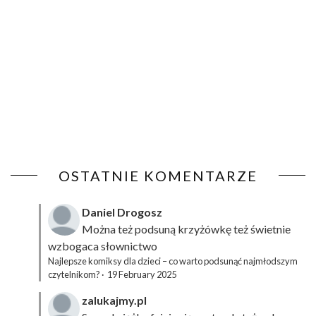
OSTATNIE KOMENTARZE
Daniel Drogosz
Można też podsuną
krzyżówkę
też świetnie
wzbogaca słownictwo
Najlepsze komiksy dla dzieci – co warto podsunąć najmłodszym
czytelnikom?
·
19 February 2025
zalukajmy.pl