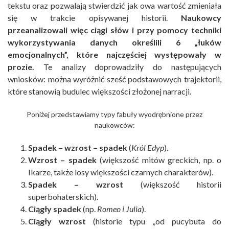
tekstu oraz pozwalają stwierdzić jak owa wartość zmieniała
się w trakcie opisywanej historii.
Naukowcy
przeanalizowali więc ciągi słów i przy pomocy techniki
wykorzystywania danych określili 6 „łuków
emocjonalnych”, które najczęściej występowały w
prozie.
Te analizy doprowadziły do następujących
wniosków: można wyróżnić sześć podstawowych trajektorii,
które stanowią budulec większości złożonej narracji.
Poniżej przedstawiamy typy fabuły wyodrębnione przez
naukowców:
Spadek – wzrost – spadek
(
Król Edyp
).
Wzrost – spadek
(większość mitów greckich, np. o
Ikarze, także losy większości czarnych charakterów).
Spadek – wzrost
(większość historii
superbohaterskich).
Ciągły spadek
(np.
Romeo i Julia
).
Ciągły wzrost
(historie typu „od pucybuta do