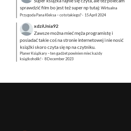
Super książka fajnie się czyta, ale też polecam
sprawdzić film bo jest też super np tutaj:
Wirtualna
Przygoda Pana Kleksa – co to takiego?
·
15 April 2024
xdziUnia92
Zawsze można mieć męża programistę i
posiadać takie coś na stronie internetowej i nie nosić
książki skoro czyta się np na czytniku.
Planer Książkary – ten gadżet powinien mieć każdy
książkoholik!
·
8 December 2023