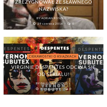
ZREZYGNOWAŁ ZE SŁAWNEGO
NAZWISKA?
BY
ADRIAN ROSZKO
29 czerwca 2016
0
CIEKAWOSTKI O KSIĄŻKACH
VIRGINIE DESPENTES ODCINA SIĘ
OD SERIALU!
BY
PAULINA ROSZKO
30 maja 2019
0