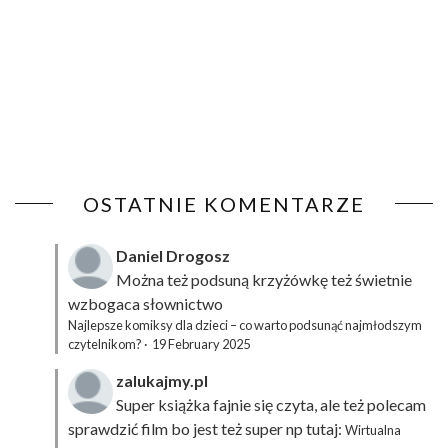
OSTATNIE KOMENTARZE
Daniel Drogosz
Można też podsuną
krzyżówkę
też świetnie
wzbogaca słownictwo
Najlepsze komiksy dla dzieci – co warto podsunąć najmłodszym
czytelnikom?
·
19 February 2025
zalukajmy.pl
Super książka fajnie się czyta, ale też polecam
sprawdzić film bo jest też super np tutaj:
Wirtualna