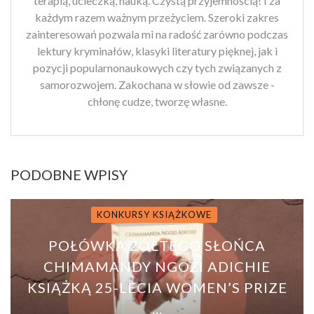
terapią, ucieczką, nauką. Czystą przyjemnością! I za
każdym razem ważnym przeżyciem. Szeroki zakres
zainteresowań pozwala mi na radość zarówno podczas
lektury kryminałów, klasyki literatury pięknej, jak i
pozycji popularnonaukowych czy tych związanych z
samorozwojem. Zakochana w słowie od zawsze -
chłonę cudze, tworzę własne.
PODOBNE WPISY
KONKURSY KSIĄŻKOWE
POŁÓWKA ŻÓŁTEGO SŁOŃCA
CHIMAMANDY NGOZI ADICHIE
KSIĄŻKĄ 25-LECIA WOMEN’S PRIZE
...