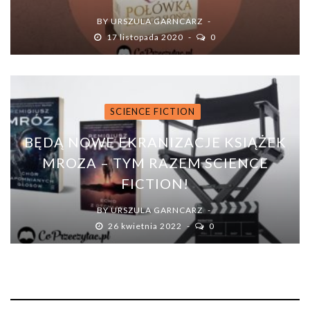
BY
URSZULA GARNCARZ
17 listopada 2020
0
SCIENCE FICTION
BĘDĄ NOWE EKRANIZACJE KSIĄŻEK
MROZA – TYM RAZEM SCIENCE
FICTION!
BY
URSZULA GARNCARZ
26 kwietnia 2022
0