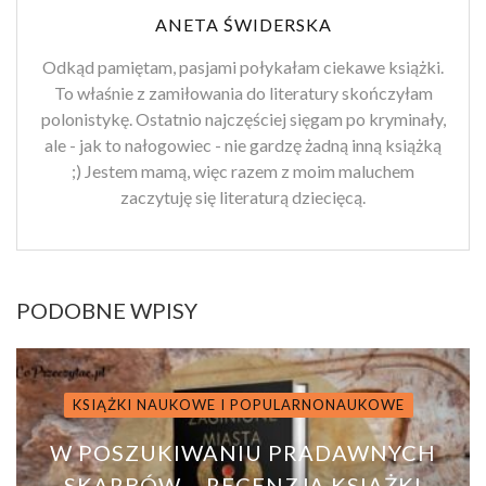
ANETA ŚWIDERSKA
Odkąd pamiętam, pasjami połykałam ciekawe książki.
To właśnie z zamiłowania do literatury skończyłam
polonistykę. Ostatnio najczęściej sięgam po kryminały,
ale - jak to nałogowiec - nie gardzę żadną inną książką
;) Jestem mamą, więc razem z moim maluchem
zaczytuję się literaturą dziecięcą.
PODOBNE WPISY
KSIĄŻKI NAUKOWE I POPULARNONAUKOWE
W POSZUKIWANIU PRADAWNYCH
SKARBÓW – RECENZJA KSIĄŻKI