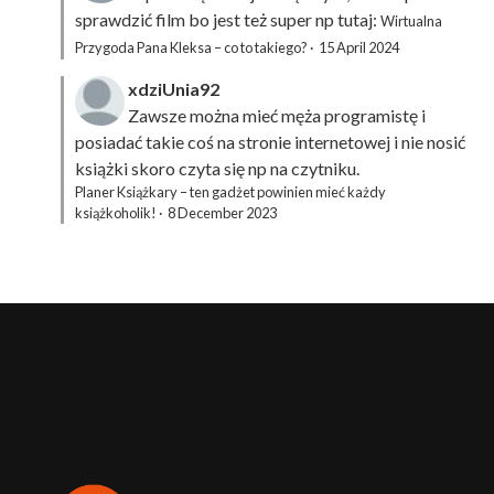
sprawdzić film bo jest też super np tutaj:
Wirtualna
Przygoda Pana Kleksa – co to takiego?
·
15 April 2024
xdziUnia92
Zawsze można mieć męża programistę i
posiadać takie coś na stronie internetowej i nie nosić
książki skoro czyta się np na czytniku.
Planer Książkary – ten gadżet powinien mieć każdy
książkoholik!
·
8 December 2023