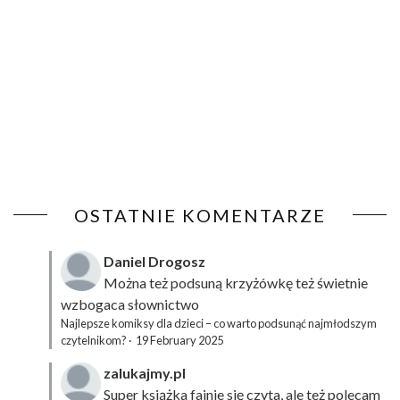
OSTATNIE KOMENTARZE
Daniel Drogosz
Można też podsuną
krzyżówkę
też świetnie
wzbogaca słownictwo
Najlepsze komiksy dla dzieci – co warto podsunąć najmłodszym
czytelnikom?
·
19 February 2025
zalukajmy.pl
Super książka fajnie się czyta, ale też polecam