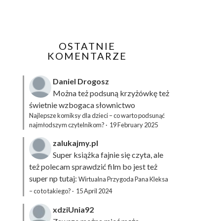
OSTATNIE
KOMENTARZE
Daniel Drogosz
Można też podsuną
krzyżówkę
też
świetnie wzbogaca słownictwo
Najlepsze komiksy dla dzieci – co warto podsunąć
najmłodszym czytelnikom?
·
19 February 2025
zalukajmy.pl
Super książka fajnie się czyta, ale
też polecam sprawdzić film bo jest też
super np tutaj:
Wirtualna Przygoda Pana Kleksa
– co to takiego?
·
15 April 2024
xdziUnia92