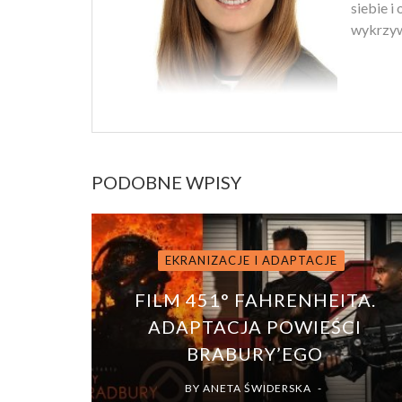
siebie i
wykrzyw
PODOBNE WPISY
EKRANIZACJE I ADAPTACJE
FILM 451° FAHRENHEITA.
ADAPTACJA POWIEŚCI
BRABURY’EGO
BY
ANETA ŚWIDERSKA