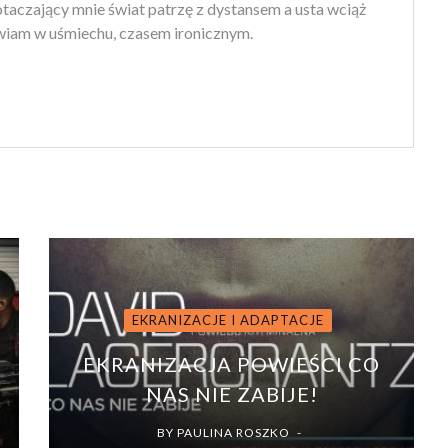
 otaczający mnie świat patrzę z dystansem a usta wciąż
iam w uśmiechu, czasem ironicznym.
EKRANIZACJE I ADAPTACJE
EKRANIZACJA POWIEŚCI CO
NAS NIE ZABIJE!
BY
PAULINA ROSZKO