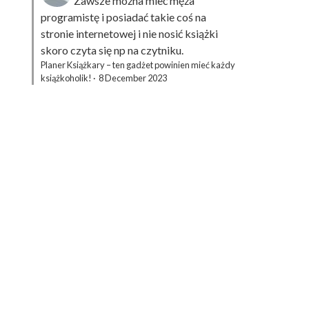
Zawsze można mieć męża
programistę i posiadać takie coś na
stronie internetowej i nie nosić książki
skoro czyta się np na czytniku.
Planer Książkary – ten gadżet powinien mieć każdy
książkoholik!
·
8 December 2023