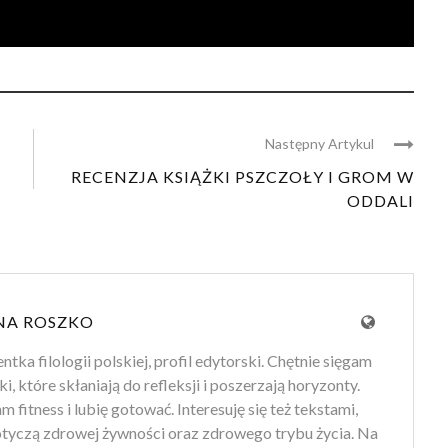
Następny Artykul
RECENZJA KSIĄŻKI PSZCZOŁY I GROM W
ODDALI
NA ROSZKO
tka filologii polskiej, profil edytorski. Chętnie sięgam
ki, które skłaniają do refleksji i poszerzają horyzonty.
 fitness i lubię gotować. Interesuję się też tekstami,
otyczą zdrowej żywności oraz zdrowego trybu życia. Na