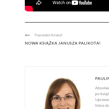
Poprzedni Artykuł
NOWA KSIĄŻKA JANUSZA PALIKOTA!
PAULI
Absolwen
po książ
Uprawiam
które d