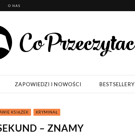
T
O NAS
ZAPOWIEDZI I NOWOŚCI
BESTSELLERY
AWIE KSIĄŻEK
KRYMINAŁ
 SEKUND – ZNAMY