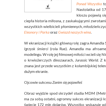
Ponad Wszystko
to
Nastolatka od 17
kloszu pojawią si
ciepła historia miłosna, z zaskakującymi zwrotami 
wszystkich wielbicieli płomiennych, młodzieńczyc
Eleonory i Parka
oraz
Gwiazd naszych wina
.
W ekranizacji książki główną rolę zagra Amandla 
Igrzysk śmierci
(rola Rue). Amandla ma afroamer
modelingu. W rolę jej filmowej miłości wcieli się 
o krwiożerczych dinozaurach,
Jurassic World
. Z 
znana jest przede wszystkim z kolumbijskiej tele
dużym ekranie.
Ojcowie sukcesu
Zanim się pojawiłeś
Obraz wyjdzie spod skrzydeł studia MDM (Metro
ma za sobą ostatni, ogromny sukces ekranizacji k
świecie 172 mln dolarów. Wszystko wskazuje wię