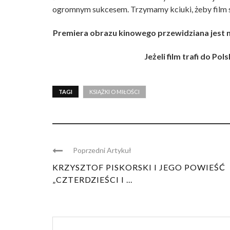
ogromnym sukcesem. Trzymamy kciuki, żeby film sz
Premiera obrazu kinowego przewidziana jest na
Jeżeli film trafi do Pol
TAGI
KSIĄŻKI O MIŁOŚCI
Poprzedni Artykuł
KRZYSZTOF PISKORSKI I JEGO POWIEŚĆ
„CZTERDZIEŚCI I ...