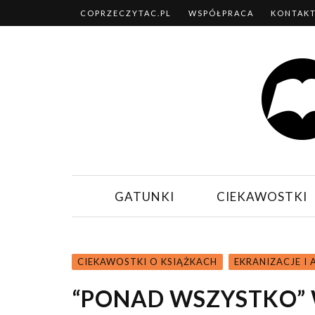
COPRZECZYTAC.PL
WSPÓŁPRACA
KONTAK
GATUNKI
CIEKAWOSTKI
CIEKAWOSTKI O KSIĄŻKACH
EKRANIZACJE I
“PONAD WSZYSTKO” W