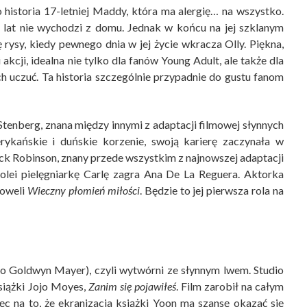
 historia 17-letniej Maddy, która ma alergię… na wszystko.
 lat nie wychodzi z domu. Jednak w końcu na jej szklanym
ę rysy, kiedy pewnego dnia w jej życie wkracza Olly. Piękna,
akcji, idealna nie tylko dla fanów Young Adult, ale także dla
h uczuć. Ta historia szczególnie przypadnie do gustu fanom
Stenberg, znana między innymi z adaptacji filmowej słynnych
ykańskie i duńskie korzenie, swoją karierę zaczynała w
Nick Robinson, znany przede wszystkim z najnowszej adaptacji
kolei pielęgniarkę Carlę zagra Ana De La Reguera. Aktorka
noweli
Wieczny płomień miłości
. Będzie to jej pierwsza rola na
 Goldwyn Mayer), czyli wytwórni ze słynnym lwem. Studio
siążki Jojo Moyes,
Zanim się pojawiłeś
. Film zarobił na całym
c na to, że ekranizacja książki Yoon ma szansę okazać się