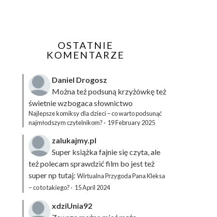
OSTATNIE
KOMENTARZE
Daniel Drogosz
Można też podsuną
krzyżówkę
też
świetnie wzbogaca słownictwo
Najlepsze komiksy dla dzieci – co warto podsunąć
najmłodszym czytelnikom?
·
19 February 2025
zalukajmy.pl
Super książka fajnie się czyta, ale
też polecam sprawdzić film bo jest też
super np tutaj:
Wirtualna Przygoda Pana Kleksa
– co to takiego?
·
15 April 2024
xdziUnia92