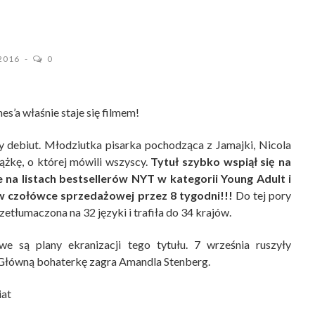
 2016
0
s’a właśnie staje się filmem!
 debiut. Młodziutka pisarka pochodząca z Jamajki, Nicola
iążkę, o której mówili wszyscy.
Tytuł szybko wspiął się na
 na listach bestsellerów NYT w kategorii Young Adult i
w czołówce sprzedażowej przez 8 tygodni!!!
Do tej pory
zetłumaczona na 32 języki i trafiła do 34 krajów.
e są plany ekranizacji tego tytułu. 7 września ruszyły
 Główną bohaterkę zagra Amandla Stenberg.
iat