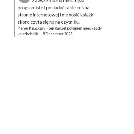
Zawsze można mieć męża
programistę i posiadać takie coś na
stronie internetowej i nie nosić książki
skoro czyta się np na czytniku.
Planer Książkary – ten gadżet powinien mieć każdy
książkoholik!
·
8 December 2023