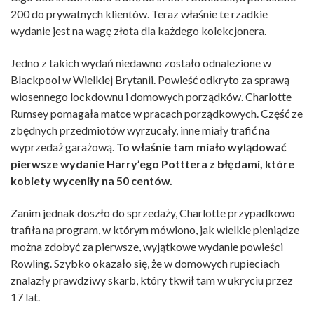
200 do prywatnych klientów. Teraz właśnie te rzadkie
wydanie jest na wagę złota dla każdego kolekcjonera.
Jedno z takich wydań niedawno zostało odnalezione w
Blackpool w Wielkiej Brytanii. Powieść odkryto za sprawą
wiosennego lockdownu i domowych porządków. Charlotte
Rumsey pomagała matce w pracach porządkowych. Część ze
zbędnych przedmiotów wyrzucały, inne miały trafić na
wyprzedaż garażową.
To właśnie tam miało wylądować
pierwsze wydanie Harry’ego Potttera z błędami, które
kobiety wyceniły na 50 centów.
Zanim jednak doszło do sprzedaży, Charlotte przypadkowo
trafiła na program, w którym mówiono, jak wielkie pieniądze
można zdobyć za pierwsze, wyjątkowe wydanie powieści
Rowling. Szybko okazało się, że w domowych rupieciach
znalazły prawdziwy skarb, który tkwił tam w ukryciu przez
17 lat.