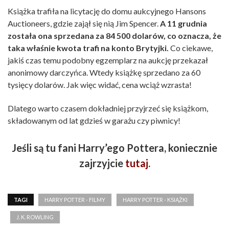
Książka trafiła na licytację do domu aukcyjnego Hansons
Auctioneers, gdzie zajął się nią Jim Spencer.
A 11 grudnia
została ona sprzedana za 84 500 dolarów, co oznacza, że
taka właśnie kwota trafi na konto Brytyjki.
Co ciekawe,
jakiś czas temu podobny egzemplarz na aukcję przekazał
anonimowy darczyńca. Wtedy książkę sprzedano za 60
tysięcy dolarów. Jak więc widać, cena wciąż wzrasta!
Dlatego warto czasem dokładniej przyjrzeć się książkom,
składowanym od lat gdzieś w garażu czy piwnicy!
Jeśli są tu fani Harry’ego Pottera, koniecznie
zajrzyjcie
tutaj
.
TAGI
HARRY POTTER - FILMY
HARRY POTTER - KSIĄŻKI
J. K. ROWLING