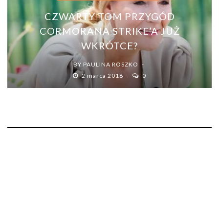
CZWARTY TOM PRZYGÓD
CORMORANA STRIKE’A JUŻ
WKRÓTCE?
BY
PAULINA ROSZKO
2 marca 2018
0