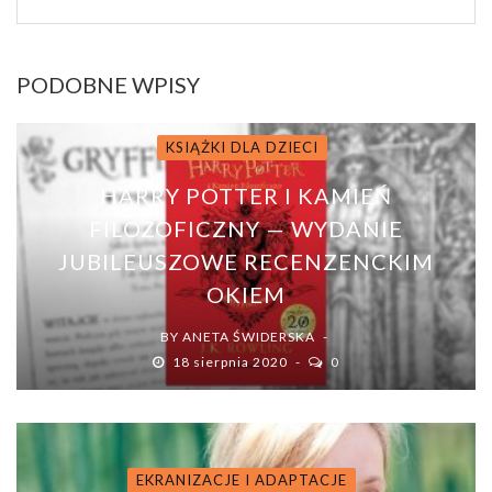
PODOBNE WPISY
KSIĄŻKI DLA DZIECI
HARRY POTTER I KAMIEŃ
FILOZOFICZNY — WYDANIE
JUBILEUSZOWE RECENZENCKIM
OKIEM
BY
ANETA ŚWIDERSKA
18 sierpnia 2020
0
EKRANIZACJE I ADAPTACJE