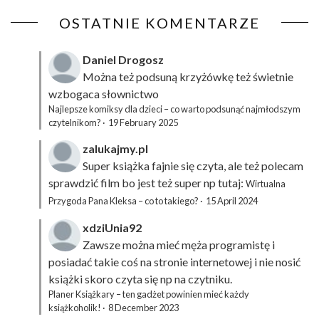
OSTATNIE KOMENTARZE
Daniel Drogosz
Można też podsuną
krzyżówkę
też świetnie
wzbogaca słownictwo
Najlepsze komiksy dla dzieci – co warto podsunąć najmłodszym
czytelnikom?
·
19 February 2025
zalukajmy.pl
Super książka fajnie się czyta, ale też polecam
sprawdzić film bo jest też super np tutaj:
Wirtualna
Przygoda Pana Kleksa – co to takiego?
·
15 April 2024
xdziUnia92
Zawsze można mieć męża programistę i
posiadać takie coś na stronie internetowej i nie nosić
książki skoro czyta się np na czytniku.
Planer Książkary – ten gadżet powinien mieć każdy
książkoholik!
·
8 December 2023