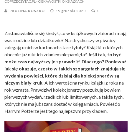
COPRZECZYTAC.PL
- CIEKAWOSTKI O KSIĄŻKACH
PAULINA ROSZKO
19 grudnia 2020
0
Zastanawialiście się kiedyś, co w książkowych zbiorach mają
wasi rodzice lub dziadkowie? Na strychu czy w piwnicy
zalegają u nich w kartonach stare tytuły? Książki, o których
obecnie już nikt ich zdaniem nie pamięta?
Jeśli tak, to być
może czas najwyższy je sprawdzić! Dlaczego? Ponieważ
jak się okazuje, często w takich szpargałach znajdują się
wydania powieści, które dzisiaj dla kolekcjonerów są
niczym biały kruk.
A ich wartość na rynku książki z roku na
rok wzrasta. Prawdziwi kolekcjonerzy poszukują bowiem
pierwszych wydań, rzadkich lub limitowanych, a także tych,
których nie ma już szans dostać w księgarniach. Powieść o
Harrym Potterze jest tego najlepszym przykładem.