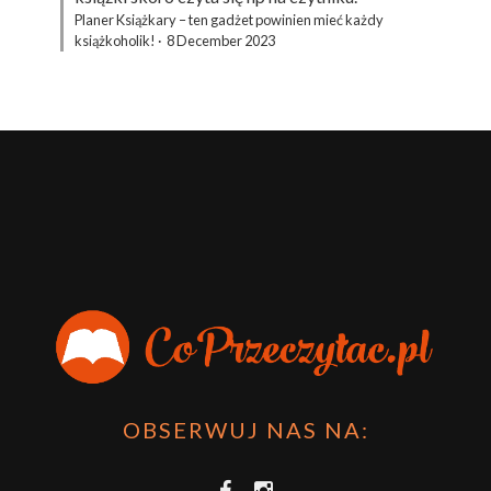
Planer Książkary – ten gadżet powinien mieć każdy
książkoholik!
·
8 December 2023
OBSERWUJ NAS NA: