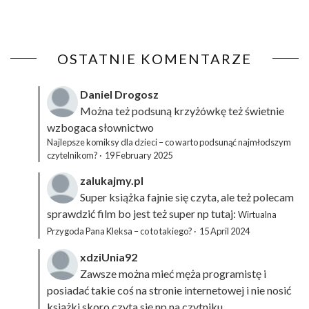
OSTATNIE KOMENTARZE
Daniel Drogosz
Można też podsuną
krzyżówkę
też świetnie
wzbogaca słownictwo
Najlepsze komiksy dla dzieci – co warto podsunąć najmłodszym
czytelnikom?
·
19 February 2025
zalukajmy.pl
Super książka fajnie się czyta, ale też polecam
sprawdzić film bo jest też super np tutaj:
Wirtualna
Przygoda Pana Kleksa – co to takiego?
·
15 April 2024
xdziUnia92
Zawsze można mieć męża programistę i
posiadać takie coś na stronie internetowej i nie nosić
książki skoro czyta się np na czytniku.