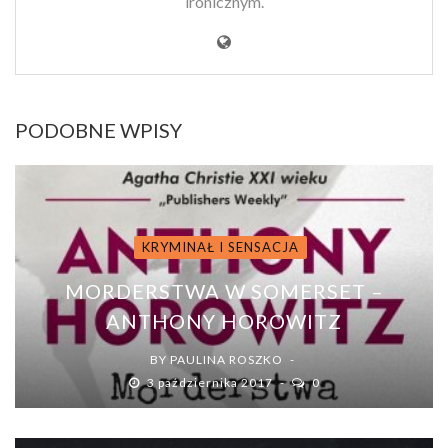
ironicznym.
PODOBNE WPISY
KRYMINAŁ I SENSACJA
MORDERSTWA W SOMERSET –
ANTHONY HOROWITZ
BY
PAULINA ROSZKO
3 października 2017
0