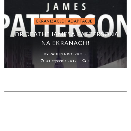
EKRANIZACJE I ADAPTACJE
„DR DEATH” JAMESA PATTERSONA
NA EKRANACH!
BY
PAULINA ROSZKO
31 stycznia 2017
0