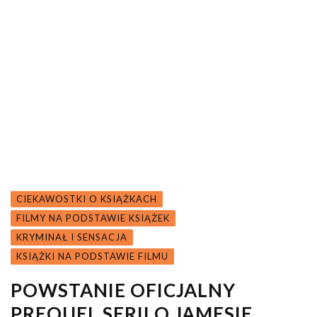
CIEKAWOSTKI O KSIĄŻKACH
FILMY NA PODSTAWIE KSIĄŻEK
KRYMINAŁ I SENSACJA
KSIĄŻKI NA PODSTAWIE FILMU
POWSTANIE OFICJALNY
PREQUEL SERII O JAMESIE