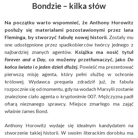
Bondzie – kilka słów
Na początku warto wspomnieć, że Anthony Horowitz
posłuży się materiałami pozostawionymi przez Iana
Fleminga, by stworzyć fabułę nowej historii.
Zostały mu
one udostępnione przez spadkobierców twórcy jednego z
najbardziej znanych agentów.
Książka ma nosić tytuł
Forever and a Day
, co możemy przetłumaczyć, jako
Do
końca świata i o jeden dzień dłużej
.
Powieść ma prezentować
pierwszą misję agenta, który pełni służbę w ochronie
królowej. Wydawca prequela zdradził już, że fabuła
rozpocznie się od momentu, gdy na wodach Marsylii zostanie
znalezione ciało agenta o kryptonimie 007. Mężczyzna padł
ofiarą nieznanego sprawcy. Miejsce zmarłego ma zająć
właśnie James Bond.
Anthony Horowitz wydaje się idealnym kandydatem na
stworzenie takiej historii. W swoim literackim dorobku ma