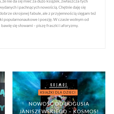
że nie da się mieć za dużo książek, zwłaszcza tych
wydanych i pachnących nowością. Chętnie daję się
obrze skrojonej fabule, ale z przyjemnością sięgam też
żki popularnonaukowe i poezję. W czasie wolnym od
 bawię się słowami – piszę fraszki i aforyzmy.
KSIĄŻKI DLA DZIECI
Ć
NOWOŚĆ OD BOGUSIA
JANISZEWSKIEGO – KOSMOS!