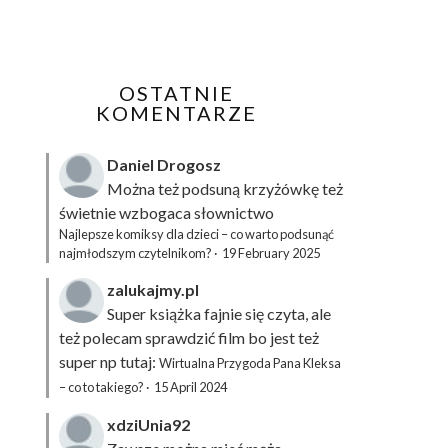
OSTATNIE
KOMENTARZE
Daniel Drogosz
Można też podsuną
krzyżówkę
też
świetnie wzbogaca słownictwo
Najlepsze komiksy dla dzieci – co warto podsunąć
najmłodszym czytelnikom?
·
19 February 2025
zalukajmy.pl
Super książka fajnie się czyta, ale
też polecam sprawdzić film bo jest też
super np tutaj:
Wirtualna Przygoda Pana Kleksa
– co to takiego?
·
15 April 2024
xdziUnia92