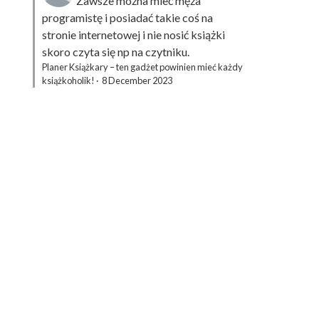
Zawsze można mieć męża
programistę i posiadać takie coś na
stronie internetowej i nie nosić książki
skoro czyta się np na czytniku.
Planer Książkary – ten gadżet powinien mieć każdy
książkoholik!
·
8 December 2023