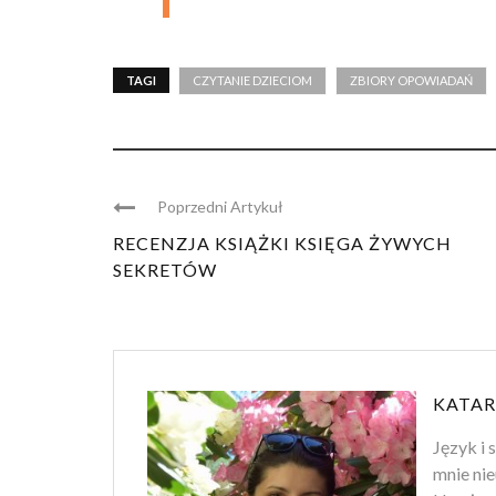
TAGI
CZYTANIE DZIECIOM
ZBIORY OPOWIADAŃ
Poprzedni Artykuł
RECENZJA KSIĄŻKI KSIĘGA ŻYWYCH
SEKRETÓW
KATAR
Język i 
mnie nie