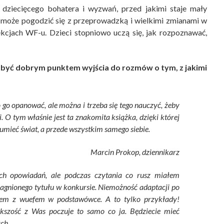
dziecięcego bohatera i wyzwań, przed jakimi staje mały
ie może pogodzić się z przeprowadzką i wielkimi zmianami w
kcjach WF-u. Dzieci stopniowo uczą się, jak rozpoznawać,
być dobrym punktem wyjścia do rozmów o tym, z jakimi
 go opanować, ale można i trzeba się tego nauczyć, żeby
 O tym właśnie jest ta znakomita książka, dzięki której
umieć świat, a przede wszystkim samego siebie.
Marcin Prokop, dziennikarz
ych opowiadań, ale podczas czytania co rusz miałem
ragnionego tytułu w konkursie. Niemożność adaptacji po
iem z wuefem w podstawówce. A to tylko przykłady!
kszość z Was poczuje to samo co ja. Będziecie mieć
ch.