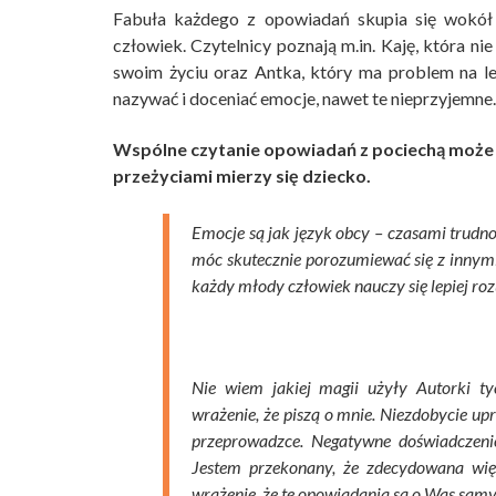
Fabuła każdego z opowiadań skupia się wokół 
człowiek. Czytelnicy poznają m.in. Kaję, która n
swoim życiu oraz Antka, który ma problem na le
nazywać i doceniać emocje, nawet te nieprzyjemne.
Wspólne czytanie opowiadań z pociechą może 
przeżyciami mierzy się dziecko.
Emocje są jak język obcy – czasami trudno
móc skutecznie porozumiewać się z innymi.
każdy młody człowiek nauczy się lepiej roz
Nie wiem jakiej magii użyły Autorki t
wrażenie, że piszą o mnie. Niezdobycie up
przeprowadzce. Negatywne doświadczen
Jestem przekonany, że zdecydowana wię
wrażenie, że te opowiadania są o Was samy