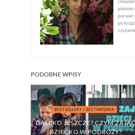
Uważam, 
pięknie 
porwać d
po ksią
czytania
PODOBNE WPISY
BESTSELLERY I ZESTAWIENIA
DALEKO JESZCZE? CZYM ZAJĄ
DZIECKO W PODRÓŻY?