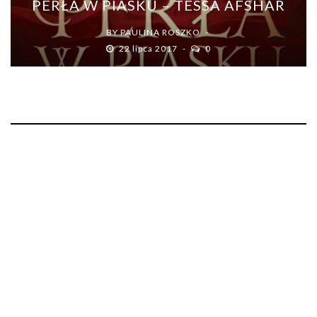
PERŁA W PIASKU – TESSA AFSHAR
BY
PAULINA ROSZKO
22 lipca 2017
0