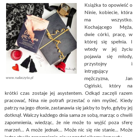
Książka to opowieść o
Ninie, kobiecie, która
ma wszystko.
Kochającego Męża,
dwie córki, pracę, w
której się spełnia. I
wtedy w jej życiu
pojawia się młody,
przystojny i
intrygujący
mężczyzna, Jan
www.rudaczyta.pl
Ogiński, który na
krótki czas zostaje jej asystentem. Odkąd zaczęli razem
pracować, Nina nie potrafi przestać o nim myśleć. Kiedy
patrzy na jego dłonie, zastanawia się jakby to było, gdyby jej
dotknął. Walczy każdego dnia sama ze sobą, marząc o chwili
zapomnienia, wiedząc, że nie może to wyjść poza sferę
marzeń… A może jednak… Może nic się nie stanie… Może
jedna chwila zapomnienia, nie wyrządzi nikomu krzywdy…