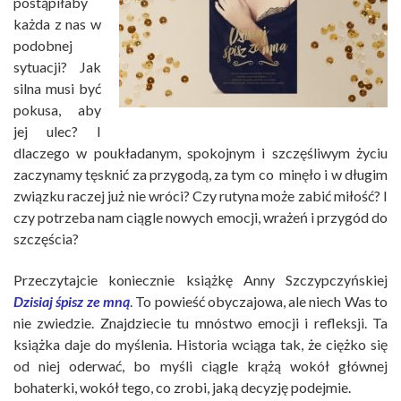
postąpiłaby
każda z nas w
podobnej
sytuacji? Jak
silna musi być
pokusa, aby
jej ulec? I
dlaczego w poukładanym, spokojnym i szczęśliwym życiu
zaczynamy tęsknić za przygodą, za tym co minęło i w długim
związku raczej już nie wróci? Czy rutyna może zabić miłość? I
czy potrzeba nam ciągle nowych emocji, wrażeń i przygód do
szczęścia?
Przeczytajcie koniecznie książkę Anny Szczypczyńskiej
Dzisiaj śpisz ze mną
. To powieść obyczajowa, ale niech Was to
nie zwiedzie. Znajdziecie tu mnóstwo emocji i refleksji. Ta
książka daje do myślenia. Historia wciąga tak, że ciężko się
od niej oderwać, bo myśli ciągle krążą wokół głównej
bohaterki, wokół tego, co zrobi, jaką decyzję podejmie.