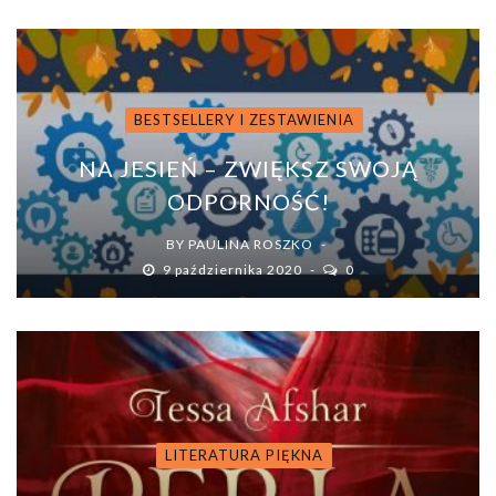
BESTSELLERY I ZESTAWIENIA
NA JESIEŃ – ZWIĘKSZ SWOJĄ
ODPORNOŚĆ!
BY
PAULINA ROSZKO
9 października 2020
0
LITERATURA PIĘKNA