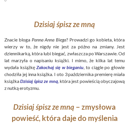
0
Dzisiaj śpisz ze mną
Znacie bloga
Panna Anna Biega
? Prowadzi go kobieta, która
wierzy w to, że nigdy nie jest za późno na zmiany. Jest
dziennikarką, która lubi biegać, zwłaszcza po Warszawie. Od
lat marzyła o napisaniu książki. I mimo, że kilka lat temu
wydała książkę
Zakochaj się w bieganiu
, to ciągle po głowie
chodziła jej inna książka. I oto 3 października premierę miała
książka
Dzisiaj śpisz ze mną
,
która jest powieścią obyczajową
z nutką erotyzmu.
Dzisiaj śpisz ze mną
– zmysłowa
powieść, która daje do myślenia