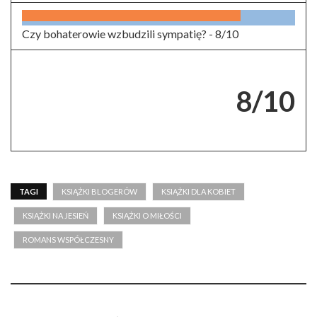
Czy bohaterowie wzbudzili sympatię? -
8/10
8/10
TAGI
KSIĄŻKI BLOGERÓW
KSIĄŻKI DLA KOBIET
KSIĄŻKI NA JESIEŃ
KSIĄŻKI O MIŁOŚCI
ROMANS WSPÓŁCZESNY