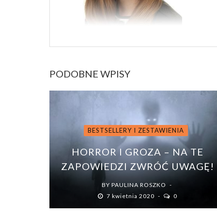
PODOBNE WPISY
BESTSELLERY I ZESTAWIENIA
HORROR I GROZA – NA TE
ZAPOWIEDZI ZWRÓĆ UWAGĘ!
BY
PAULINA ROSZKO
7 kwietnia 2020
0