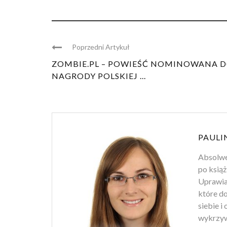
Poprzedni Artykuł
ZOMBIE.PL – POWIEŚĆ NOMINOWANA 
NAGRODY POLSKIEJ ...
PAULI
Absolwen
po książ
Uprawiam
które d
siebie i
wykrzyw