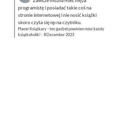
Zawsze można mieć męża
programistę i posiadać takie coś na
stronie internetowej i nie nosić książki
skoro czyta się np na czytniku.
Planer Książkary – ten gadżet powinien mieć każdy
książkoholik!
·
8 December 2023