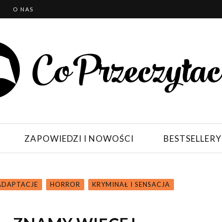
T
O NAS
ZAPOWIEDZI I NOWOŚCI
BESTSELLERY
 ADAPTACJE
HORROR
KRYMINAŁ I SENSACJA