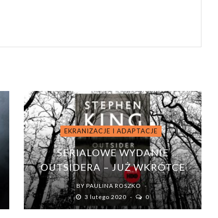
EKRANIZACJE I ADAPTACJE
SERIALOWE WYDANIE
OUTSIDERA – JUŻ WKRÓTCE
BY
PAULINA ROSZKO
3 lutego 2020
0