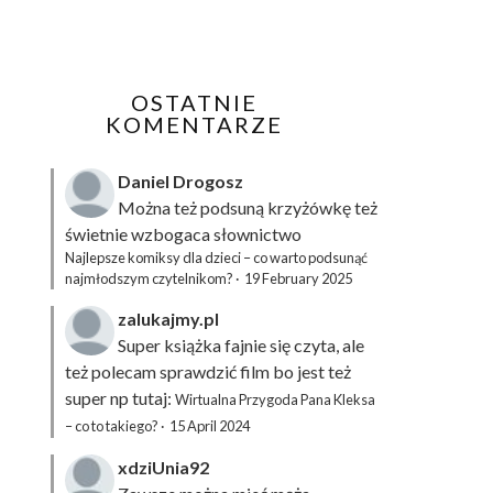
OSTATNIE
KOMENTARZE
Daniel Drogosz
Można też podsuną
krzyżówkę
też
świetnie wzbogaca słownictwo
Najlepsze komiksy dla dzieci – co warto podsunąć
najmłodszym czytelnikom?
·
19 February 2025
zalukajmy.pl
Super książka fajnie się czyta, ale
też polecam sprawdzić film bo jest też
super np tutaj:
Wirtualna Przygoda Pana Kleksa
– co to takiego?
·
15 April 2024
xdziUnia92