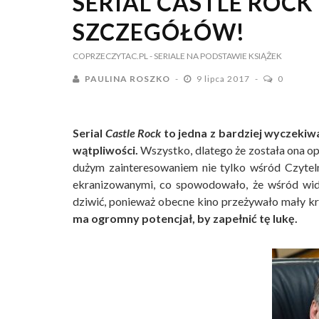
SERIAL CASTLE ROCK
SZCZEGÓŁÓW!
COPRZECZYTAC.PL
- SERIALE NA PODSTAWIE KSIĄŻEK
PAULINA ROSZKO
9 lipca 2017
0
Serial
Castle Rock
to jedna z bardziej wyczekiw
wątpliwości.
Wszystko, dlatego że została ona opa
dużym zainteresowaniem nie tylko wśród Czytelni
ekranizowanymi, co spowodowało, że wśród wid
dziwić, ponieważ obecne kino przeżywało mały 
ma ogromny potencjał, by zapełnić tę lukę.