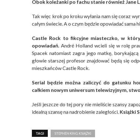
Obok koleżanki po fachu stanie również Jane L
Tak więc krok po kroku wyłania nam się coraz wyra
całym świecie. A o czym będzie opowiadać sama hi
Castle Rock to fikcyjne miasteczko, w któ
opowiadań.
André Holland wcieli się w rolę praw
Spacek natomiast zagra jego matkę, borykającą s
głowie starszej profesor znajdować będą się od
mieszkańców Castle Rock.
Serial będzie można zaliczyć do gatunku hor
całkiem nowym uniwersum telewizyjnym, stwo
Jeśli jeszcze do tej pory nie mieliście szansy zap
idealną szansę na nadrobienie zaległości.
Książki 
TAGI
STEPHEN KING KSIĄŻKI