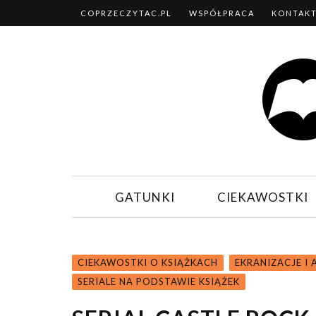
COPRZECZYTAC.PL
WSPÓŁPRACA
KONTAK
GATUNKI
CIEKAWOSTKI
CIEKAWOSTKI O KSIĄŻKACH
EKRANIZACJE I
SERIALE NA PODSTAWIE KSIĄŻEK