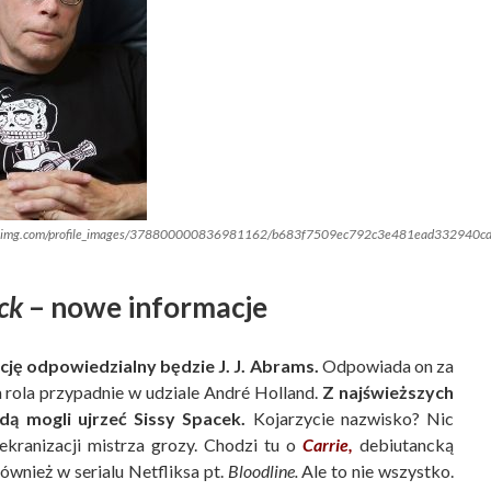
.twimg.com/profile_images/378800000836981162/b683f7509ec792c3e481ead332940cd
ck
– nowe informacje
ję odpowiedzialny będzie J. J. Abrams.
Odpowiada on za
 rola przypadnie w udziale André Holland.
Z najświeższych
ą mogli ujrzeć Sissy Spacek.
Kojarzycie nazwisko? Nic
ekranizacji mistrza grozy. Chodzi tu o
Carrie
,
debiutancką
wnież w serialu Netfliksa pt.
Bloodline
.
Ale to nie wszystko.