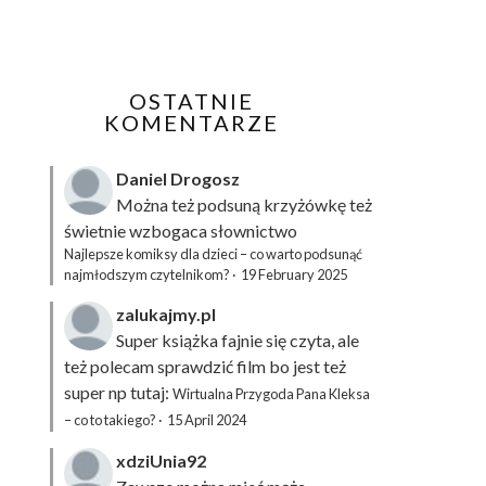
OSTATNIE
KOMENTARZE
Daniel Drogosz
Można też podsuną
krzyżówkę
też
świetnie wzbogaca słownictwo
Najlepsze komiksy dla dzieci – co warto podsunąć
najmłodszym czytelnikom?
·
19 February 2025
zalukajmy.pl
Super książka fajnie się czyta, ale
też polecam sprawdzić film bo jest też
super np tutaj:
Wirtualna Przygoda Pana Kleksa
– co to takiego?
·
15 April 2024
xdziUnia92