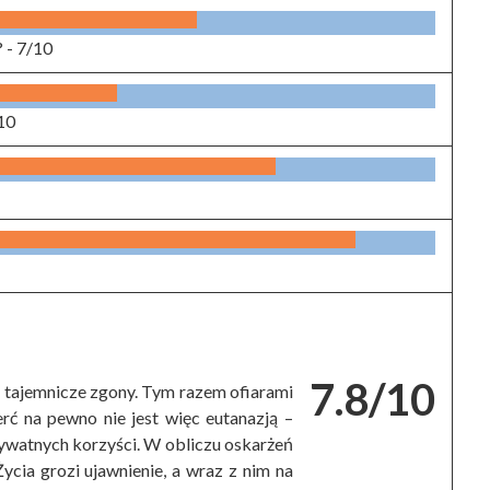
? -
7/10
10
7.8/10
e tajemnicze zgony. Tym razem ofiarami
rć na pewno nie jest więc eutanazją –
rywatnych korzyści. W obliczu oskarżeń
ycia grozi ujawnienie, a wraz z nim na