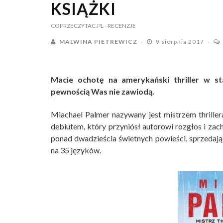
KSIĄŻKI
COPRZECZYTAC.PL
- RECENZJE
MALWINA PIETREWICZ
9 sierpnia 2017
Macie ochotę na amerykański thriller w s
pewnością Was nie zawiodą.
Miachael Palmer nazywany jest mistrzem thril
debiutem, który przyniósł autorowi rozgłos i zac
ponad dwadzieścia świetnych powieści, sprzedaj
na 35 języków.