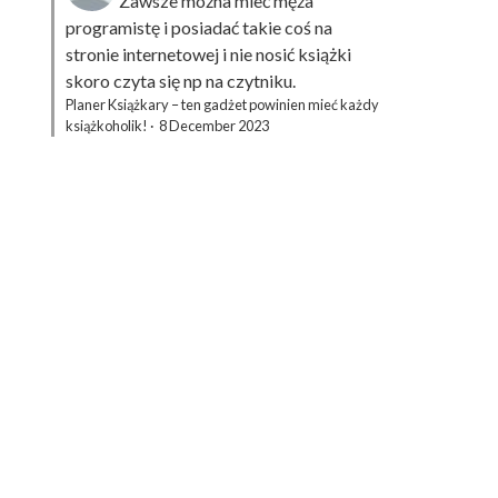
Zawsze można mieć męża
programistę i posiadać takie coś na
stronie internetowej i nie nosić książki
skoro czyta się np na czytniku.
Planer Książkary – ten gadżet powinien mieć każdy
książkoholik!
·
8 December 2023