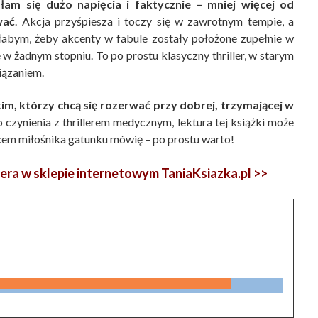
łam się dużo napięcia i faktycznie – mniej więcej od
wać
. Akcja przyśpiesza i toczy się w zawrotnym tempie, a
abym, żeby akcenty w fabule zostały położone zupełnie w
w żadnym stopniu. To po prostu klasyczny thriller, w starym
iązaniem.
, którzy chcą się rozerwać przy dobrej, trzymającej w
 do czynienia z thrillerem medycznym, lektura tej książki może
cem miłośnika gatunku mówię – po prostu warto!
ra w sklepie internetowym TaniaKsiazka.pl >>