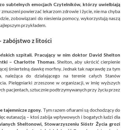
zo subtelnych emocjach Czytelników, którzy uwielbiają
y zmuszeni powierzać lekarzom zdrowie i życie, nie ma chyba
udzie, zobowiązani do niesienia pomocy, wykorzystują naszą
najlepszym przykładem.
 zabójstwo z litości
skich szpitali. Pracujący w nim doktor David Shelton
ntki – Charlotte Thomas
. Shelton, aby ukrócić cierpienie
jącej śmiertelną dawkę morfiny. Jednak tak naprawdę za tym
a, należąca do działającego na terenie całych Stanów
ia. Pielęgniarki zrzeszone w organizacji, w imię wyższych
rych pacjentach, sztucznie podtrzymywanych przy życiu przez
e tajemnicze zgony.
Tym razem ofiarami są dochodzący do
ięc eutanazją – ktoś zabija wpływowych i bogatych ludzi dla
ianych Sheltonowi, Stowarzyszeniu Sióstr Życia grozi