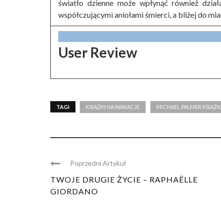
światło dzienne może wpłynąć również dział
współczującymi aniołami śmierci, a bliżej do mia
User Review
TAGI
KSIĄŻKI NA WAKACJE
MICHAEL PALMER KSIĄŻK
Poprzedni Artykuł
TWOJE DRUGIE ŻYCIE – RAPHAËLLE
GIORDANO