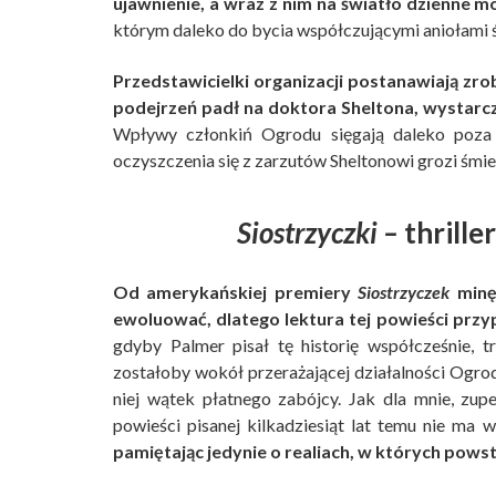
ujawnienie, a wraz z nim na światło dzienne 
którym daleko do bycia współczującymi aniołami śm
Przedstawicielki organizacji postanawiają zro
podejrzeń padł na doktora Sheltona, wystarc
Wpływy członkiń Ogrodu sięgają daleko poza 
oczyszczenia się z zarzutów Sheltonowi grozi śmi
Siostrzyczki –
thrill
Od amerykańskiej premiery
Siostrzyczek
minęł
ewoluować, dlatego lektura tej powieści prz
gdyby Palmer pisał tę historię współcześnie, 
zostałoby wokół przerażającej działalności Ogrod
niej wątek płatnego zabójcy. Jak dla mnie, zupe
powieści pisanej kilkadziesiąt lat temu nie ma 
pamiętając jedynie o realiach, w których pows