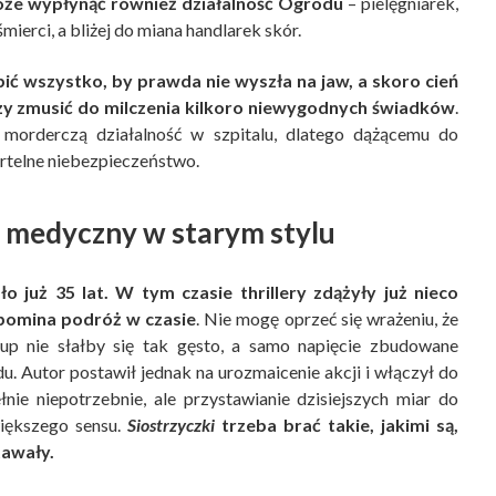
może wypłynąć również działalność Ogrodu
– pielęgniarek,
ierci, a bliżej do miana handlarek skór.
bić wszystko, by prawda nie wyszła na jaw, a skoro cień
zy zmusić do milczenia kilkoro niewygodnych świadków
.
morderczą działalność w szpitalu, dlatego dążącemu do
ertelne niebezpieczeństwo.
er medyczny w starym stylu
o już 35 lat. W tym czasie thrillery zdążyły już nieco
ypomina podróż w czasie
. Nie mogę oprzeć się wrażeniu, że
trup nie słałby się tak gęsto, a samo napięcie zbudowane
u. Autor postawił jednak na urozmaicenie akcji i włączył do
łnie niepotrzebnie, ale przystawianie dzisiejszych miar do
większego sensu.
Siostrzyczki
trzeba brać takie, jakimi są,
tawały.