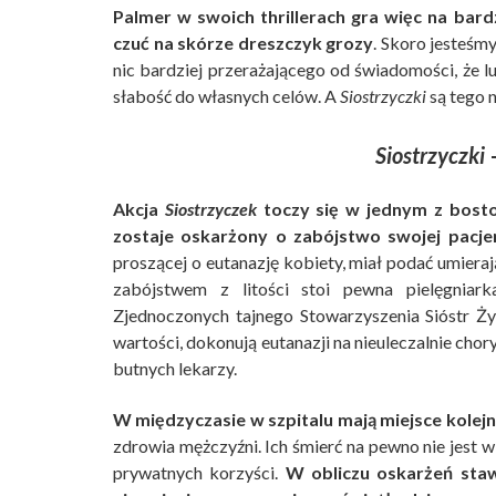
Palmer w swoich thrillerach gra więc na bard
czuć na skórze dreszczyk grozy
. Skoro jesteśm
nic bardziej przerażającego od świadomości, że l
słabość do własnych celów. A
Siostrzyczki
są tego 
Siostrzyczki
–
Akcja
Siostrzyczek
toczy się w jednym z bostoń
zostaje oskarżony o zabójstwo swojej pacje
proszącej o eutanazję kobiety, miał podać umiera
zabójstwem z litości stoi pewna pielęgniark
Zjednoczonych tajnego Stowarzyszenia Sióstr Życ
wartości, dokonują eutanazji na nieuleczalnie cho
butnych lekarzy.
W międzyczasie w szpitalu mają miejsce kolejn
zdrowia mężczyźni. Ich śmierć na pewno nie jest w
prywatnych korzyści.
W obliczu oskarżeń staw