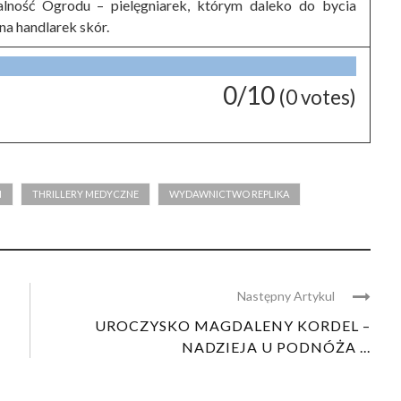
alność Ogrodu – pielęgniarek, którym daleko do bycia
na handlarek skór.
0/10
(
0
votes)
I
THRILLERY MEDYCZNE
WYDAWNICTWO REPLIKA
Następny Artykul
UROCZYSKO MAGDALENY KORDEL –
NADZIEJA U PODNÓŻA ...