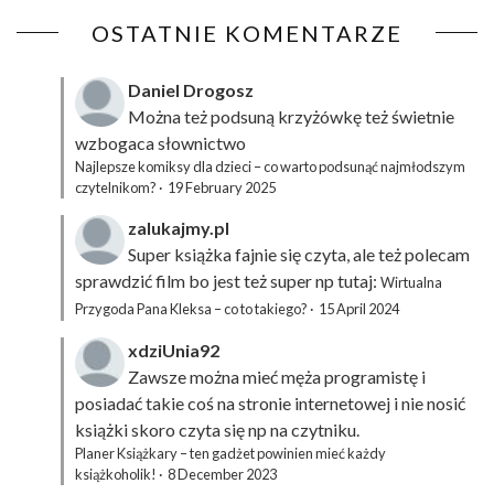
OSTATNIE KOMENTARZE
Daniel Drogosz
Można też podsuną
krzyżówkę
też świetnie
wzbogaca słownictwo
Najlepsze komiksy dla dzieci – co warto podsunąć najmłodszym
czytelnikom?
·
19 February 2025
zalukajmy.pl
Super książka fajnie się czyta, ale też polecam
sprawdzić film bo jest też super np tutaj:
Wirtualna
Przygoda Pana Kleksa – co to takiego?
·
15 April 2024
xdziUnia92
Zawsze można mieć męża programistę i
posiadać takie coś na stronie internetowej i nie nosić
książki skoro czyta się np na czytniku.
Planer Książkary – ten gadżet powinien mieć każdy
książkoholik!
·
8 December 2023