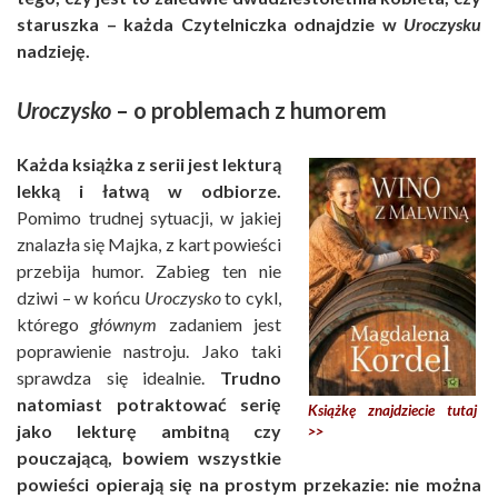
staruszka – każda Czytelniczka odnajdzie w
Uroczysku
nadzieję.
Uroczysko
– o problemach z humorem
Każda książka z serii jest lekturą
lekką i łatwą w odbiorze.
Pomimo trudnej sytuacji, w jakiej
znalazła się Majka, z kart powieści
przebija humor. Zabieg ten nie
dziwi – w końcu
Uroczysko
to cykl,
którego
głównym
zadaniem jest
poprawienie nastroju. Jako taki
sprawdza się idealnie.
Trudno
natomiast potraktować serię
Książkę znajdziecie tutaj
jako lekturę ambitną czy
>>
pouczającą, bowiem wszystkie
powieści opierają się na prostym przekazie: nie można