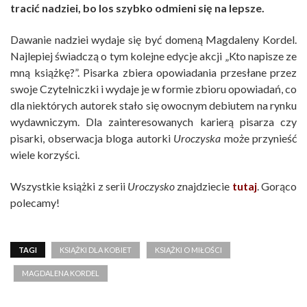
tracić nadziei, bo los szybko odmieni się na lepsze.
Dawanie nadziei wydaje się być domeną Magdaleny Kordel.
Najlepiej świadczą o tym kolejne edycje akcji „Kto napisze ze
mną książkę?”. Pisarka zbiera opowiadania przesłane przez
swoje Czytelniczki i wydaje je w formie zbioru opowiadań, co
dla niektórych autorek stało się owocnym debiutem na rynku
wydawniczym. Dla zainteresowanych karierą pisarza czy
pisarki, obserwacja bloga autorki
Uroczyska
może przynieść
wiele korzyści.
Wszystkie książki z serii
Uroczysko
znajdziecie
tutaj
. Gorąco
polecamy!
TAGI
KSIĄŻKI DLA KOBIET
KSIĄŻKI O MIŁOŚCI
MAGDALENA KORDEL