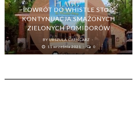
POWRÓT DO WHISTLE STOP.
KONTYNUACJA SMAŻONYCH
ZIELONYCH POMIDORÓW
BY
URSZULA GARNCARZ
11 września 2021
0