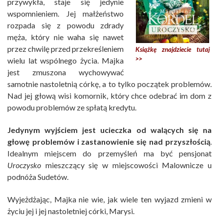
przywykła, staje się jedynie
wspomnieniem. Jej małżeństwo
rozpada się z powodu zdrady
męża, który nie waha się nawet
przez chwilę przed przekreśleniem
Książkę znajdziecie tutaj
>>
wielu lat wspólnego życia. Majka
jest zmuszona wychowywać
samotnie nastoletnią córkę, a to tylko początek problemów.
Nad jej głową wisi komornik, który chce odebrać im dom z
powodu problemów ze spłatą kredytu.
Jedynym wyjściem jest ucieczka od walących się na
głowę problemów i zastanowienie się nad przyszłością
.
Idealnym miejscem do przemyśleń ma być pensjonat
Uroczysko
mieszczący się w miejscowości Malownicze u
podnóża Sudetów.
Wyjeżdżając, Majka nie wie, jak wiele ten wyjazd zmieni w
życiu jej i jej nastoletniej córki, Marysi.