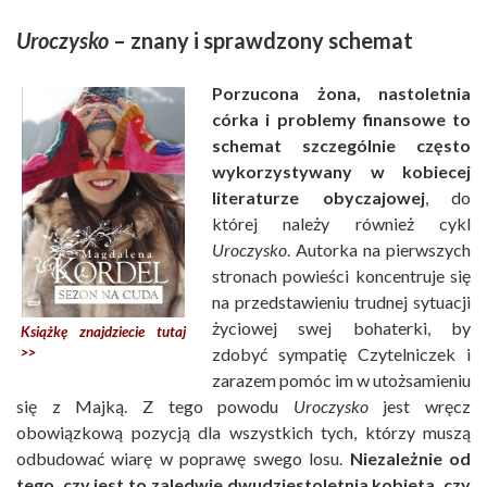
Uroczysko
– znany i sprawdzony schemat
Porzucona żona, nastoletnia
córka i problemy finansowe to
schemat szczególnie często
wykorzystywany w kobiecej
literaturze obyczajowej
, do
której należy również cykl
Uroczysko
. Autorka na pierwszych
stronach powieści koncentruje się
na przedstawieniu trudnej sytuacji
życiowej swej bohaterki, by
Książkę znajdziecie tutaj
>>
zdobyć sympatię Czytelniczek i
zarazem pomóc im w utożsamieniu
się z Majką. Z tego powodu
Uroczysko
jest wręcz
obowiązkową pozycją dla wszystkich tych, którzy muszą
odbudować wiarę w poprawę swego losu.
Niezależnie od
tego, czy jest to zaledwie dwudziestoletnia kobieta, czy