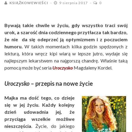
KSIĄŻKOWEWIEŚCI
9 sierpnia 2017
0
Bywają takie chwile w życiu, gdy wszystko traci swój
urok, a szarość dnia codziennego przytłacza tak bardzo,
że nie da się odeprzeć ją optymizmem i z poczuciem
humoru.
W takich momentach kilka godzin spędzonych z
lekturą, która wręcz kipi wiarą w lepsze jutro, wydaje się
najlepszym lekarstwem na najgorszą chandrę. Właśnie taką
pomocą może być seria
Uroczysko
Magdaleny Kordel.
Uroczysko
– przepis na nowe życie
Majka ma dość tego, co dzieje
się w jej życiu. Każdy kolejny
dzień udowadnia jej, że
przyciąga wszelkie możliwe
nieszczęścia
. Życie, do jakiego