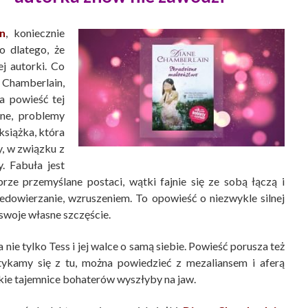
n
, koniecznie
o dlatego, że
j autorki. Co
 Chamberlain,
a powieść tej
ne, problemy
książka, która
y, w związku z
. Fabuła jest
ze przemyślane postaci, wątki fajnie się ze sobą łączą i
iedowierzanie, wzruszeniem. To opowieść o niezwykle silnej
o swoje własne szczęście.
 nie tylko Tess i jej walce o samą siebie. Powieść porusza też
otykamy się z tu, można powiedzieć z mezaliansem i aferą
kie tajemnice bohaterów wyszłyby na jaw.