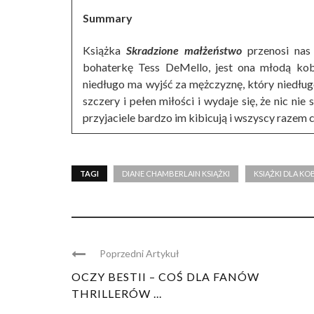
Summary
Książka
Skradzione małżeństwo
przenosi nas
bohaterkę Tess DeMello, jest ona młodą kobi
niedługo ma wyjść za mężczyznę, który niedługo
szczery i pełen miłości i wydaje się, że nic nie
przyjaciele bardzo im kibicują i wszyscy razem c
TAGI
DIANE CHAMBERLAIN KSIĄŻKI
KSIĄŻKI DLA KO
Poprzedni Artykuł
OCZY BESTII – COŚ DLA FANÓW
THRILLERÓW ...