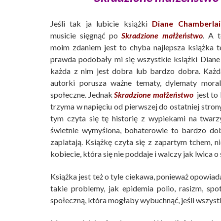
Jeśli tak ja lubicie książki
Diane Chamberlai
musicie sięgnąć po
Skradzione małżeństwo
. A t
moim zdaniem jest to chyba najlepsza książka te
prawda podobały mi się wszystkie książki Diane
każda z nim jest dobra lub bardzo dobra. Każd
autorki porusza ważne tematy, dylematy moral
społeczne. Jednak
Skradzione małżeństwo
jest to 
trzyma w napięciu od pierwszej do ostatniej stron
tym czyta się tę historię z wypiekami na twarzy
świetnie wymyślona, bohaterowie to bardzo dobr
zaplatają. Książkę czyta się z zapartym tchem, n
kobiecie, która się nie poddaje i walczy jak lwica 
Książka jest też o tyle ciekawa, ponieważ opowiada
takie problemy, jak epidemia polio, rasizm, sp
społeczną, która mogłaby wybuchnąć, jeśli wszyst