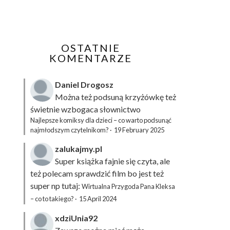
OSTATNIE
KOMENTARZE
Daniel Drogosz
Można też podsuną
krzyżówkę
też
świetnie wzbogaca słownictwo
Najlepsze komiksy dla dzieci – co warto podsunąć
najmłodszym czytelnikom?
·
19 February 2025
zalukajmy.pl
Super książka fajnie się czyta, ale
też polecam sprawdzić film bo jest też
super np tutaj:
Wirtualna Przygoda Pana Kleksa
– co to takiego?
·
15 April 2024
xdziUnia92