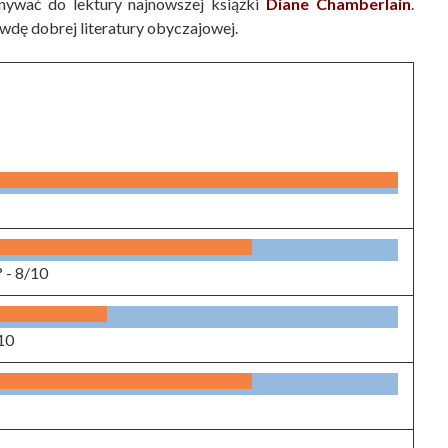
nywać do lektury najnowszej książki
Diane Chamberlain
.
wdę dobrej literatury obyczajowej.
? -
8/10
10