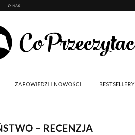
T
O NAS
ZAPOWIEDZI I NOWOŚCI
BESTSELLERY
ŃSTWO – RECENZJA