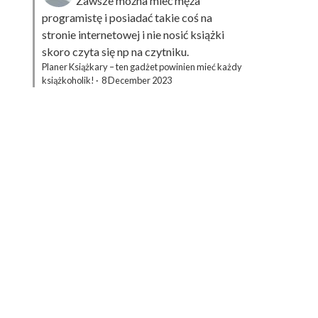
Zawsze można mieć męża
programistę i posiadać takie coś na
stronie internetowej i nie nosić książki
skoro czyta się np na czytniku.
Planer Książkary – ten gadżet powinien mieć każdy
książkoholik!
·
8 December 2023