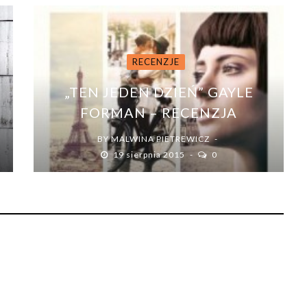
RECENZJE
„TEN JEDEN DZIEŃ” GAYLE
FORMAN – RECENZJA
BY
MALWINA PIETREWICZ
19 sierpnia 2015
0