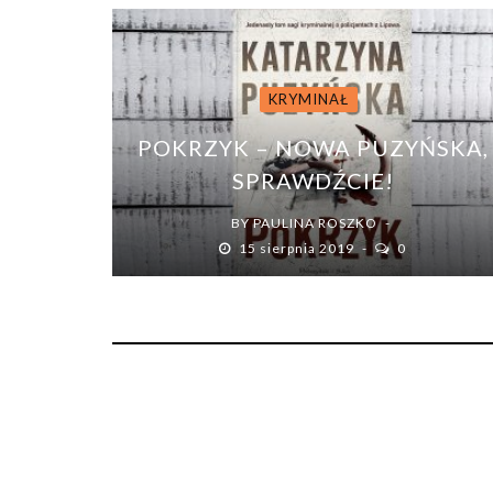
KRYMINAŁ
POKRZYK – NOWA PUZYŃSKA,
SPRAWDŹCIE!
BY
PAULINA ROSZKO
15 sierpnia 2019
0