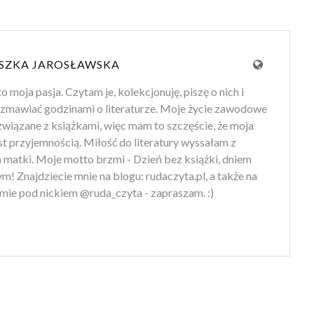
SZKA JAROSŁAWSKA
to moja pasja. Czytam je, kolekcjonuję, piszę o nich i
zmawiać godzinami o literaturze. Moje życie zawodowe
 związane z książkami, więc mam to szczęście, że moja
st przyjemnością. Miłość do literatury wyssałam z
 matki. Moje motto brzmi - Dzień bez książki, dniem
m! Znajdziecie mnie na blogu: rudaczyta.pl, a także na
mie pod nickiem @ruda_czyta - zapraszam. :)