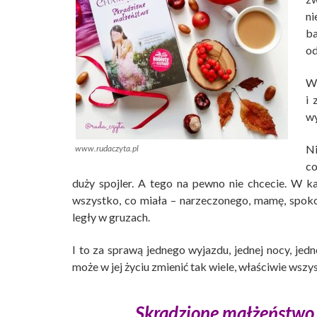
ni
ba
od
Wt
i 
wy
Ni
www.rudaczyta.pl
co
duży spojler. A tego na pewno nie chcecie. W k
wszystko, co miała – narzeczonego, mamę, spokojn
legły w gruzach.
I to za sprawą jednego wyjazdu, jednej nocy, jed
może w jej życiu zmienić tak wiele, właściwie wsz
Skradzione małżeństwo