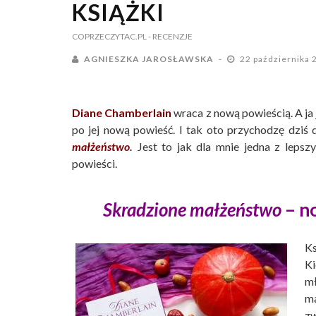
KSIĄŻKI
COPRZECZYTAC.PL
- RECENZJE
AGNIESZKA JAROSŁAWSKA
22 października
Diane Chamberlain
wraca z nową powieścią. A ja 
po jej nową powieść. I tak oto przychodzę dziś
małżeństwo
.
Jest to jak dla mnie jedna z lepsz
powieści.
Skradzione małżeństwo
– n
K
Ki
mł
ma
zw