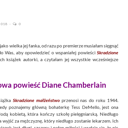
 2018
0
jako wielka jej fanka, od razu po premierze musiałam sięgnąć
 do Was, aby opowiedzieć o wspaniałej powieści
Skradzione
ych książek autorki, a czytałam jej wszystkie wcześniejsze
owa powieść Diane Chamberlain
siążka
Skradzione małżeństwo
przenosi nas do roku 1944.
edy poznajemy główną bohaterkę Tess DeMello, jest ona
odą kobietą, która kończy szkołę pielęgniarską. Niedługo
 wyjść za mężczyznę, który niedługo zostanie lekarzem. Ich
iązek jest długi, szczery i pełen miłości i wydaje się, że nic