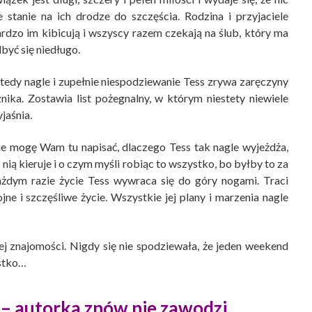
e stanie na ich drodze do szczęścia. Rodzina i przyjaciele
rdzo im kibicują i wszyscy razem czekają na ślub, który ma
być się niedługo.
edy nagle i zupełnie niespodziewanie Tess zrywa zaręczyny
znika. Zostawia list pożegnalny, w którym niestety niewiele
jaśnia.
e mogę Wam tu napisać, dlaczego Tess tak nagle wyjeżdża,
 nią kieruje i o czym myśli robiąc to wszystko, bo byłby to za
ażdym razie życie Tess wywraca się do góry nogami. Traci
e i szczęśliwe życie. Wszystkie jej plany i marzenia nagle
nej znajomości. Nigdy się nie spodziewała, że jeden weekend
ystko…
– autorka znów nie zawodzi