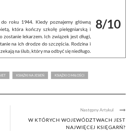
8/10
 do roku 1944. Kiedy poznajemy główną
etą, która kończy szkołę pielęgniarską i
 zostanie lekarzem. Ich związek jest długi,
 stanie na ich drodze do szczęścia. Rodzina i
zekają na ślub, który ma odbyć się niedługo.
BIET
KSIĄŻKI NA JESIEŃ
KSIĄŻKI O MIŁOŚCI
Następny Artykul
W KTÓRYCH WOJEWÓDZTWACH JEST
NAJWIĘCEJ KSIĘGARŃ?