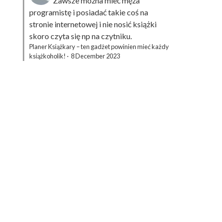
Zawsze można mieć męża
programistę i posiadać takie coś na
stronie internetowej i nie nosić książki
skoro czyta się np na czytniku.
Planer Książkary – ten gadżet powinien mieć każdy
książkoholik!
·
8 December 2023