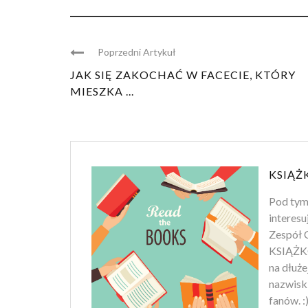
Poprzedni Artykuł
JAK SIĘ ZAKOCHAĆ W FACECIE, KTÓRY
MIESZKA ...
KSIĄŻ
Pod tym
interesu
Zespół C
KSIĄŻKO
na dłuż
nazwiski
fanów. :