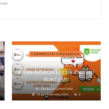
yszał.
CIEKAWOSTKI O KSIĄŻKACH
TANIAKSIAZKA.PL W
RANKINGACH 2021 – ZNOWU
SUKCESY!
BY
URSZULA GARNCARZ
15 października 2021
0