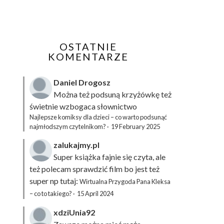
OSTATNIE
KOMENTARZE
Daniel Drogosz
Można też podsuną
krzyżówkę
też
świetnie wzbogaca słownictwo
Najlepsze komiksy dla dzieci – co warto podsunąć
najmłodszym czytelnikom?
·
19 February 2025
zalukajmy.pl
Super książka fajnie się czyta, ale
też polecam sprawdzić film bo jest też
super np tutaj:
Wirtualna Przygoda Pana Kleksa
– co to takiego?
·
15 April 2024
xdziUnia92