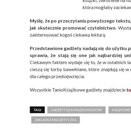
książki, zwrócenie na n
która mogłaby zaciekaw
Myślę, że po przeczytaniu powyższego tekstu, 
jak skutecznie promować czytelnictwo.
Wystar
zainteresować kogoś ciekawą lekturą.
Przedstawione gadżety nadają się do użytku 
sprawia, że stają się one jak najbardziej u
Ciekawym faktem wydaje się to, że w ostatnich l
cieszą się torby bawełniane, które znajdują się w 
dla całego przedsięwzięcia.
Wszystkie TanioKsiążkowe gadżety znajdziecie
tu
TAGI
GADŻETY DLA KSIĄŻKOHOLIKÓW
KSIĄŻKOWE
ZAKLADKA MAGNETYCZNA