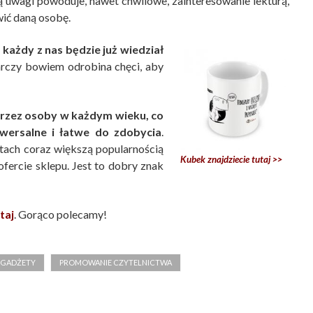
ią uwagi powoduje, nawet chwilowe, zainteresowanie lekturą,
ić daną osobę.
każdy z nas będzie już wiedział
czy bowiem odrobina chęci, aby
przez osoby w każdym wieku, co
niwersalne i łatwe do zdobycia
.
atach coraz większą popularnością
Kubek znajdziecie tutaj >>
ofercie sklepu. Jest to dobry znak
taj
. Gorąco polecamy!
 GADŻETY
PROMOWANIE CZYTELNICTWA