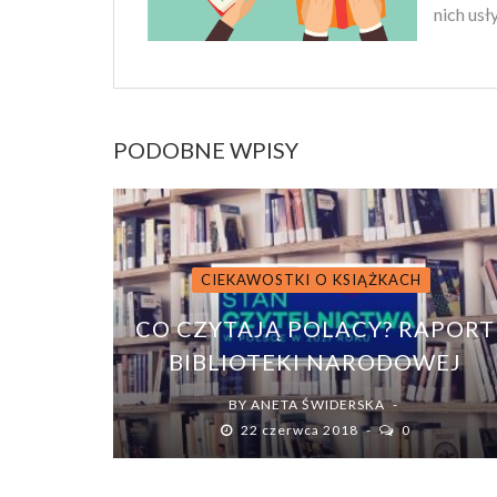
nich usł
PODOBNE WPISY
CIEKAWOSTKI O KSIĄŻKACH
CO CZYTAJĄ POLACY? RAPORT
BIBLIOTEKI NARODOWEJ
BY
ANETA ŚWIDERSKA
22 czerwca 2018
0