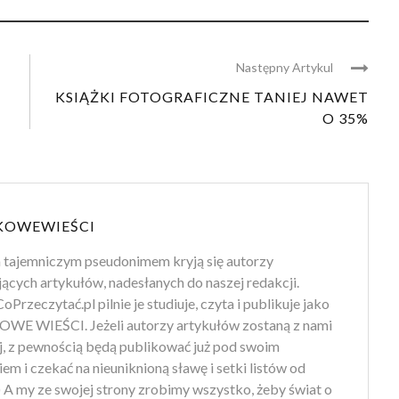
Następny Artykul
KSIĄŻKI FOTOGRAFICZNE TANIEJ NAWET
O 35%
KOWEWIEŚCI
 tajemniczym pseudonimem kryją się autorzy
jących artykułów, nadesłanych do naszej redakcji.
oPrzeczytać.pl pilnie je studiuje, czyta i publikuje jako
WE WIEŚCI. Jeżeli autorzy artykułów zostaną z nami
ej, z pewnością będą publikować już pod swoim
em i czekać na nieuniknioną sławę i setki listów od
) A my ze swojej strony zrobimy wszystko, żeby świat o