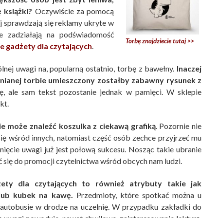
 książki?
Oczywiście za pomocą
ej sprawdzają się reklamy ukryte w
re zadziałają na podświadomość
Torbę znajdziecie tutaj >>
 gadżety dla czytających
.
lnej uwagi na, popularną ostatnio, torbę z bawełny.
Inaczej
mnianej torbie umieszczony zostałby zabawny rysunek z
ę, ale sam tekst pozostanie jednak w pamięci. W sklepie
kt.
 może znaleźć koszulka z ciekawą grafiką
. Pozornie nie
się wśród innych, natomiast część osób zechce przyjrzeć mu
gnięcie uwagi już jest połową sukcesu. Nosząc takie ubranie
się do promocji czytelnictwa wśród obcych nam ludzi.
ety dla czytających to również atrybuty takie jak
 lub kubek na kawę.
Przedmioty, które spotkać można u
 autobusie w drodze na uczelnię. W przypadku zakładki do