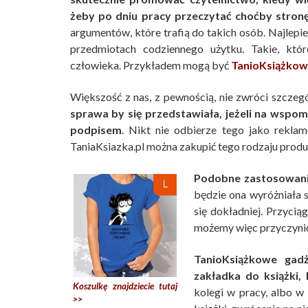
żeby po dniu pracy przeczytać choćby stronę
argumentów, które trafią do takich osób. Najlepi
przedmiotach codziennego użytku. Takie, któ
człowieka. Przykładem mogą być
TanioKsiążkowe
Większość z nas, z pewnością, nie zwróci szczegó
sprawa by się przedstawiała, jeżeli na wspo
podpisem
. Nikt nie odbierze tego jako reklam
TaniaKsiazka.pl można zakupić tego rodzaju produ
Podobne zastosowanie
będzie ona wyróżniała 
się dokładniej. Przycią
możemy więc przyczynić 
TanioKsiążkowe gadż
zakładka do książki,
Koszulkę znajdziecie tutaj
kolegi w pracy, albo w
>>