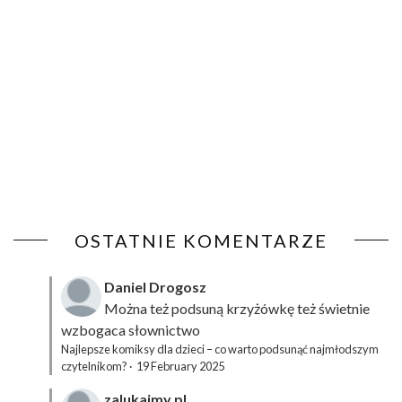
OSTATNIE KOMENTARZE
Daniel Drogosz
Można też podsuną
krzyżówkę
też świetnie
wzbogaca słownictwo
Najlepsze komiksy dla dzieci – co warto podsunąć najmłodszym
czytelnikom?
·
19 February 2025
zalukajmy.pl