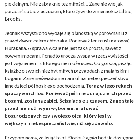
piekielnym. Nie zabraknie też miłości… Zane nie wie jak
poradzić sobie z uczuciem, które żywi do zmiennokształtnej
Brooks.
Jednak wszystko to wydaje się błahostką w porównaniu z
prawdziwym celem chłopaka. Ponieważ ten musi uratować
Hurakana. A sprawa wcale nie jest taka prosta, nawet z
nowymi mocami. Ponadto urocza wyspa w rzeczywistości
jest więzieniem, z którego nie może uciec. Co gorsza, pisząc
książkę o swoich niezbyt miłych przygodach z majańskimi
bogami, Zane nieświadomie naraził na niebezpieczeństwo
inne dzieci półboskiego pochodzenia.
Teraz w jego rękach
spoczywa ich los. Ponieważ jeśli nie odnajdzie ich przed
bogami, zostaną zabici. Ścigając się z czasem, Zane staje
przed niemożliwym wyborem: uratować
bogurodzonych czy swojego ojca, który jest w
większym niebezpieczeństwie, niż się zdawało.
Przypominamy, że książka pt.
Strażnik ognia
będzie dostępna