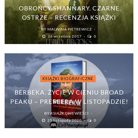
OBROŃCY SHANNARY. CZARNE
OSTRZE – RECENZJA KSIĄŻKI
BY
MALWINA PIETREWICZ
16 września 2017
0
KSIĄŻKI BIOGRAFICZNE
BERBEKA. ŻYCIE W CIENIU BROAD
PEAKU – PREMIERA W LISTOPADZIE!
BY
KSIĄŻKOWEWIEŚCI
25 listopada 2020
0