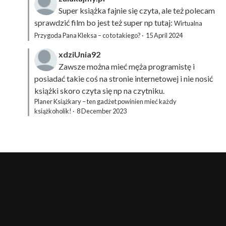
Super książka fajnie się czyta, ale też polecam
sprawdzić film bo jest też super np tutaj:
Wirtualna
Przygoda Pana Kleksa – co to takiego?
·
15 April 2024
xdziUnia92
Zawsze można mieć męża programistę i
posiadać takie coś na stronie internetowej i nie nosić
książki skoro czyta się np na czytniku.
Planer Książkary – ten gadżet powinien mieć każdy
książkoholik!
·
8 December 2023