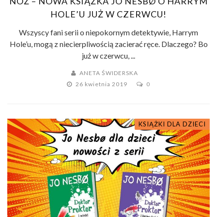
NÓŻ – NOWA KSIĄŻKA JO NESBØ O HARRYM
HOLE’U JUŻ W CZERWCU!
Wszyscy fani serii o niepokornym detektywie, Harrym
Hole’u, mogą z niecierpliwością zacierać ręce. Dlaczego? Bo
już w czerwcu, ...
ANETA ŚWIDERSKA
26 kwietnia 2019
0
KSIĄŻKI DLA DZIECI