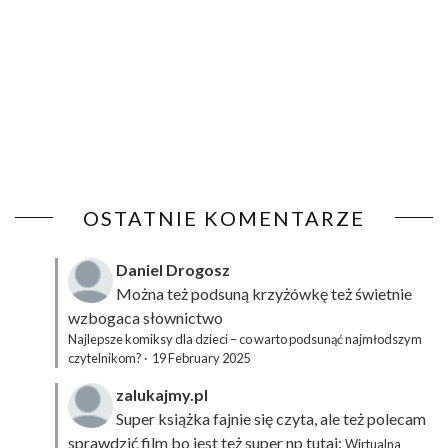
OSTATNIE KOMENTARZE
Daniel Drogosz
Można też podsuną
krzyżówkę
też świetnie
wzbogaca słownictwo
Najlepsze komiksy dla dzieci – co warto podsunąć najmłodszym
czytelnikom?
·
19 February 2025
zalukajmy.pl
Super książka fajnie się czyta, ale też polecam
sprawdzić film bo jest też super np tutaj:
Wirtualna