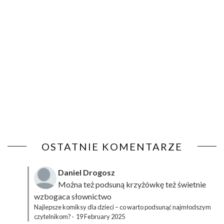
OSTATNIE KOMENTARZE
Daniel Drogosz
Można też podsuną
krzyżówkę
też świetnie
wzbogaca słownictwo
Najlepsze komiksy dla dzieci – co warto podsunąć najmłodszym
czytelnikom?
·
19 February 2025