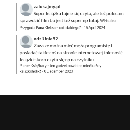
zalukajmy.pl
Super książka fajnie się czyta, ale też polecam
sprawdzić film bo jest też super np tutaj:
Wirtualna
Przygoda Pana Kleksa – co to takiego?
·
15 April 2024
xdziUnia92
Zawsze można mieć męża programistę i
posiadać takie coś na stronie internetowej i nie nosić
książki skoro czyta się np na czytniku.
Planer Książkary – ten gadżet powinien mieć każdy
książkoholik!
·
8 December 2023