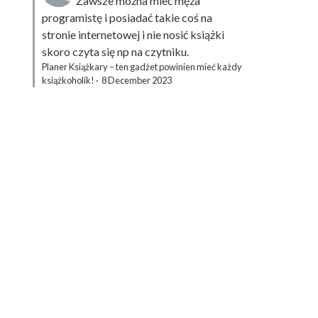
Zawsze można mieć męża
programistę i posiadać takie coś na
stronie internetowej i nie nosić książki
skoro czyta się np na czytniku.
Planer Książkary – ten gadżet powinien mieć każdy
książkoholik!
·
8 December 2023