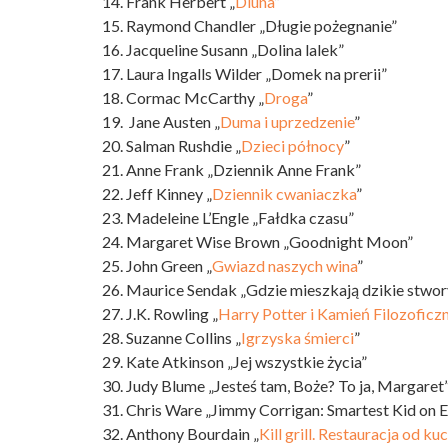
14. Frank Herbert „
Diuna
”
15. Raymond Chandler „Długie pożegnanie”
16. Jacqueline Susann „Dolina lalek”
17. Laura Ingalls Wilder „Domek na prerii”
18. Cormac McCarthy „
Droga
”
19. Jane Austen „
Duma i uprzedzenie
”
20. Salman Rushdie „
Dzieci północy
”
21. Anne Frank „Dziennik Anne Frank”
22. Jeff Kinney „
Dziennik cwaniaczka
”
23. Madeleine L’Engle „Fałdka czasu”
24. Margaret Wise Brown „Goodnight Moon”
25. John Green „
Gwiazd naszych wina
”
26. Maurice Sendak „Gdzie mieszkają dzikie stwor
27. J.K. Rowling „
Harry Potter i Kamień Filozoficz
28. Suzanne Collins „
Igrzyska śmierci
”
29. Kate Atkinson „Jej wszystkie życia”
30. Judy Blume „Jesteś tam, Boże? To ja, Margaret
31. Chris Ware „Jimmy Corrigan: Smartest Kid on E
32. Anthony Bourdain „
Kill grill. Restauracja od ku