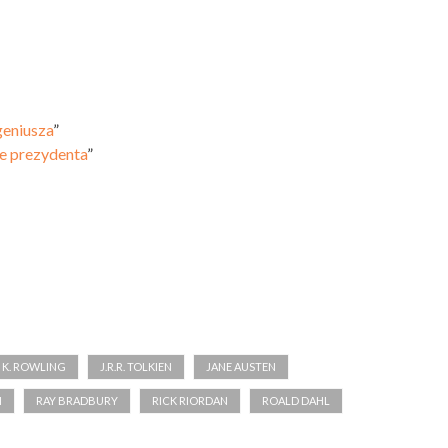
geniusza
”
e prezydenta
”
. K. ROWLING
J.R.R. TOLKIEN
JANE AUSTEN
H
RAY BRADBURY
RICK RIORDAN
ROALD DAHL