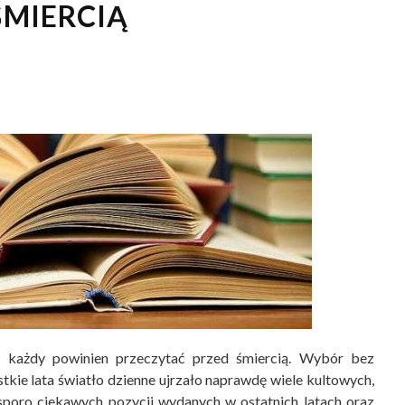
ŚMIERCIĄ
 każdy powinien przeczytać przed śmiercią. Wybór bez
tkie lata światło dzienne ujrzało naprawdę wiele kultowych,
sporo ciekawych pozycji wydanych w ostatnich latach oraz