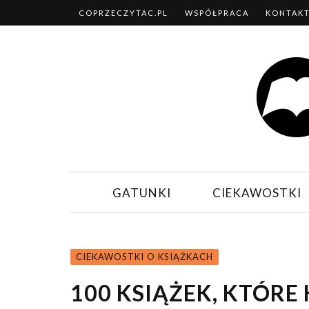
COPRZECZYTAC.PL
WSPÓŁPRACA
KONTAK
GATUNKI
CIEKAWOSTKI
CIEKAWOSTKI O KSIĄŻKACH
100 KSIĄŻEK, KTÓRE