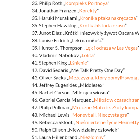
33. Philip Roth „
Kompleks Portnoya
”
34. Jonathan Franzen „
Korekty
”
35. Haruki Murakami „
Kronika ptaka nakręcacza
”
36. Stephen Hawking „
Krótka historia czasu
”
37. Junot Diaz „Krótki i niezwykły żywot Oscara 
38. Louise Erdrich „Leki na miłość”
39. Hunter S. Thompson „
Lęk i odraza w Las Vegas
40. Vladimir Nabokov „
Lolita
”
41. Stephen King „
Lśnienie
”
42. David Sedaris „Me Talk Pretty One Day”
43. Oliver Sacks „
Mężczyzna, który pomylił swoją 
44. Jeffrey Eugenides „Middlesex”
45. Rachel Carson „Milcząca wiosna”
46. Gabriel Garcia Marquez „
Miłość w czasach za
47. Philip Pullman „
Mroczne Materie: Złoty komp
48. Michael Lewis „
Moneyball. Nieczysta gra
”
49. Rebecca Skloot „
Nieśmiertelne życie Henriett
50. Ralph Ellison „Niewidzialny człowiek”
51. Laura Hillenbrand „
Niezłomny
”