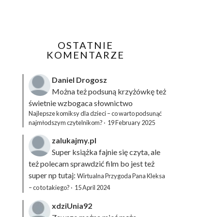
OSTATNIE
KOMENTARZE
Daniel Drogosz
Można też podsuną
krzyżówkę
też
świetnie wzbogaca słownictwo
Najlepsze komiksy dla dzieci – co warto podsunąć
najmłodszym czytelnikom?
·
19 February 2025
zalukajmy.pl
Super książka fajnie się czyta, ale
też polecam sprawdzić film bo jest też
super np tutaj:
Wirtualna Przygoda Pana Kleksa
– co to takiego?
·
15 April 2024
xdziUnia92