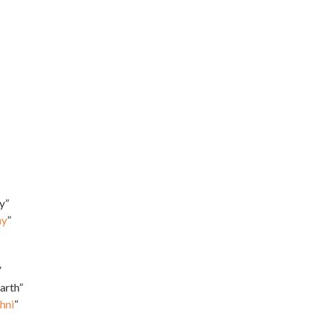
y”
ny
”
”
arth”
chni
”