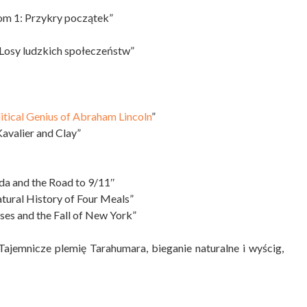
tom 1: Przykry początek”
 Losy ludzkich społeczeństw”
itical Genius of Abraham Lincoln
”
avalier and Clay”
a and the Road to 9/11″
tural History of Four Meals”
es and the Fall of New York”
ajemnicze plemię Tarahumara, bieganie naturalne i wyścig,