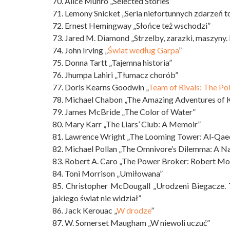
70. Alice Munro „Selected Stories”
71. Lemony Snicket „Seria niefortunnych zdarzeń 
72. Ernest Hemingway „Słońce też wschodzi”
73. Jared M. Diamond „Strzelby, zarazki, maszyny.
74. John Irving „
Świat według Garpa
”
75. Donna Tartt „Tajemna historia”
76. Jhumpa Lahiri „Tłumacz chorób”
77. Doris Kearns Goodwin „
Team of Rivals: The Pol
78. Michael Chabon „The Amazing Adventures of K
79. James McBride „The Color of Water”
80. Mary Karr „The Liars’ Club: A Memoir”
81. Lawrence Wright „The Looming Tower: Al-Qaed
82. Michael Pollan „The Omnivore’s Dilemma: A Na
83. Robert A. Caro „The Power Broker: Robert Mos
84. Toni Morrison „Umiłowana”
85. Christopher McDougall „Urodzeni Biegacze. T
jakiego świat nie widział”
86. Jack Kerouac „
W drodze
”
87. W. Somerset Maugham „W niewoli uczuć”