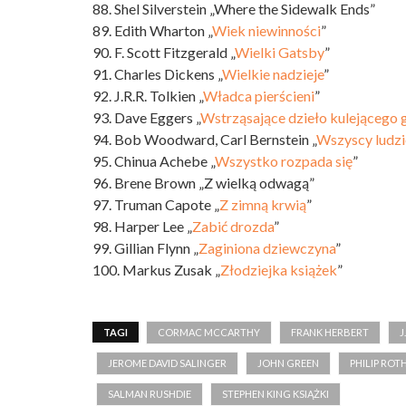
88. Shel Silverstein „Where the Sidewalk Ends”
89. Edith Wharton „
Wiek niewinności
”
90. F. Scott Fitzgerald „
Wielki Gatsby
”
91. Charles Dickens „
Wielkie nadzieje
”
92. J.R.R. Tolkien „
Władca pierścieni
”
93. Dave Eggers „
Wstrząsające dzieło kulejącego 
94. Bob Woodward, Carl Bernstein „
Wszyscy ludzi
95. Chinua Achebe „
Wszystko rozpada się
”
96. Brene Brown „Z wielką odwagą”
97. Truman Capote „
Z zimną krwią
”
98. Harper Lee „
Zabić drozda
”
99. Gillian Flynn „
Zaginiona dziewczyna
”
100. Markus Zusak „
Złodziejka książek
”
TAGI
CORMAC MCCARTHY
FRANK HERBERT
J
JEROME DAVID SALINGER
JOHN GREEN
PHILIP ROT
SALMAN RUSHDIE
STEPHEN KING KSIĄŻKI