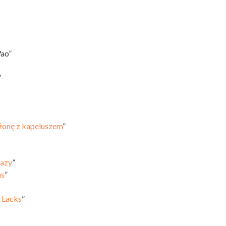
Wao”
”
żonę z kapeluszem
”
razy
”
as
”
y Lacks
”