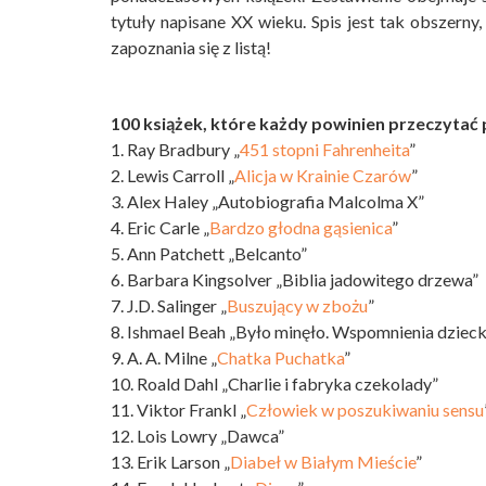
tytuły napisane XX wieku. Spis jest tak obszerny
zapoznania się z listą!
100 książek, które każdy powinien przeczytać 
1. Ray Bradbury „
451 stopni Fahrenheita
”
2. Lewis Carroll „
Alicja w Krainie Czarów
”
3. Alex Haley „Autobiografia Malcolma X”
4. Eric Carle „
Bardzo głodna gąsienica
”
5. Ann Patchett „Belcanto”
6. Barbara Kingsolver „Biblia jadowitego drzewa”
7. J.D. Salinger „
Buszujący w zbożu
”
8. Ishmael Beah „Było minęło. Wspomnienia dzieck
9. A. A. Milne „
Chatka Puchatka
”
10. Roald Dahl „Charlie i fabryka czekolady”
11. Viktor Frankl „
Człowiek w poszukiwaniu sensu
12. Lois Lowry „Dawca”
13. Erik Larson „
Diabeł w Białym Mieście
”