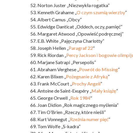
52. Norton Juster „Niezwykła rogatka”
53. Kenneth Grahame „
O czym szumią wierzby
”
54. Albert Camus „Obcy”
55. Edwidge Danticat „Oddech, oczy, pamięć”
56. Margaret Atwood „Opowieść podręcznej”
57. E.B. White „Pajęczyna Charlotty”
58. Joseph Hellen „
Paragraf 22
″
59. Rick Riordan „
Percy Jackson i bogowie olimpijs
60. Marjane Satrapi „Persepolis”
61. Abraham Verghese „
Powrót do Missing
”
62. Karen Blixen „
Pożegnanie z Afryką
”
63. Frank McCourt „
Prochy Angeli
”
64. Antoine de Saint-Exupéry „
Mały książę
”
65. George Orwell „
Rok 1984
″
66. Joan Didion „Rok magicznego myślenia”
67. Tim O’Brien „Rzeczy, które nieśli”
68. Kurt Vonnegut „
Rzeźnia numer pięć
”
69. Tom Wolfe „S-kadra”