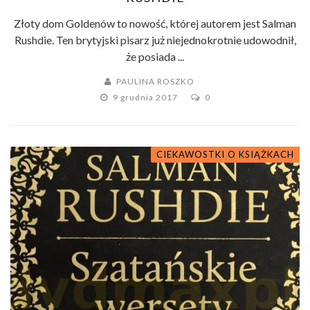
Złoty dom Goldenów to nowość, której autorem jest Salman
Rushdie. Ten brytyjski pisarz już niejednokrotnie udowodnił,
że posiada ...
PAULINA ROSZKO
9 grudnia 2017
0
CIEKAWOSTKI O KSIĄŻKACH