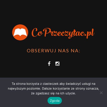
OBSERWUJ NAS NA:
Ta strona korzysta z ciasteczek aby świadczyć usługi na
najwyższym poziomie. Dalsze korzystanie ze strony oznacza,
że zgadzasz się na ich użycie.
COPRZECZYTAĆ.PL 2021 | STRONA WYKORZYSTUJE PLIKI COOKIES |
Zgoda
ZAPOZNAJ SIĘ Z
POLITYKĄ PRYWATNOŚCI