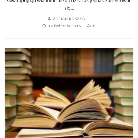
światopogląd wiadomo nie od dziś. Jak jednak zorientować
się ...
ADRIAN ROSZKO
14 kwietnia 2016
0