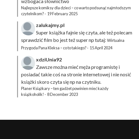
wzbogaca słownictwo
Najlepsze komiksy dla dzieci – co warto podsunąć najmłodszym
czytelnikom?
·
19 February 2025
zalukajmy.pl
Super książka fajnie się czyta, ale też polecam
sprawdzić film bo jest też super np tutaj:
Wirtualna
Przygoda Pana Kleksa – co to takiego?
·
15 April 2024
xdziUnia92
Zawsze można mieć męża programistę i
posiadać takie coś na stronie internetowej i nie nosić
książki skoro czyta się np na czytniku.
Planer Książkary – ten gadżet powinien mieć każdy
książkoholik!
·
8 December 2023