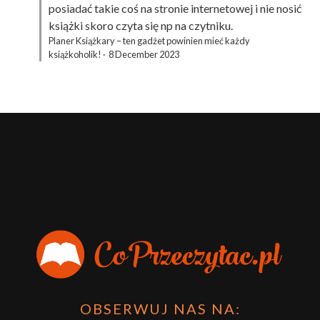
posiadać takie coś na stronie internetowej i nie nosić
książki skoro czyta się np na czytniku.
Planer Książkary – ten gadżet powinien mieć każdy
książkoholik!
·
8 December 2023
OBSERWUJ NAS NA: