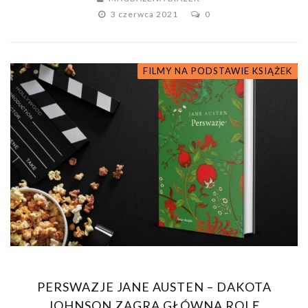
3 czerwca 2021
0
FILMY NA PODSTAWIE KSIĄŻEK
PERSWAZJE JANE AUSTEN – DAKOTA
JOHNSON ZAGRA GŁÓWNĄ ROLĘ