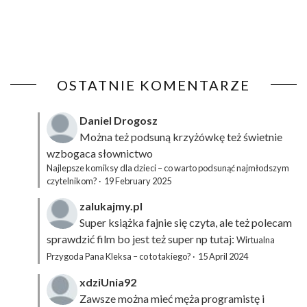
OSTATNIE KOMENTARZE
Daniel Drogosz
Można też podsuną
krzyżówkę
też świetnie
wzbogaca słownictwo
Najlepsze komiksy dla dzieci – co warto podsunąć najmłodszym
czytelnikom?
·
19 February 2025
zalukajmy.pl
Super książka fajnie się czyta, ale też polecam
sprawdzić film bo jest też super np tutaj:
Wirtualna
Przygoda Pana Kleksa – co to takiego?
·
15 April 2024
xdziUnia92
Zawsze można mieć męża programistę i