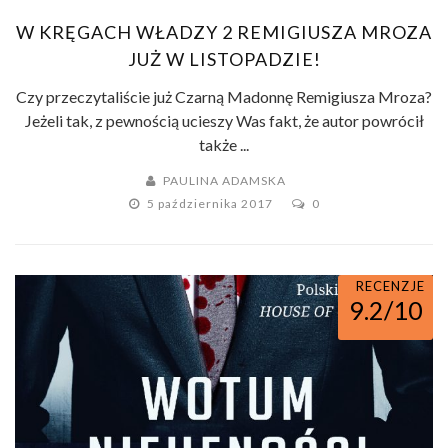
W KRĘGACH WŁADZY 2 REMIGIUSZA MROZA
JUŻ W LISTOPADZIE!
Czy przeczytaliście już Czarną Madonnę Remigiusza Mroza?
Jeżeli tak, z pewnością ucieszy Was fakt, że autor powrócił
także ...
PAULINA ADAMSKA
5 października 2017
0
RECENZJE
9.2/10