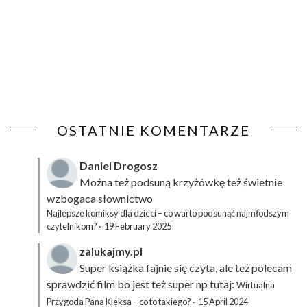
OSTATNIE KOMENTARZE
Daniel Drogosz
Można też podsuną
krzyżówkę
też świetnie
wzbogaca słownictwo
Najlepsze komiksy dla dzieci – co warto podsunąć najmłodszym
czytelnikom?
·
19 February 2025
zalukajmy.pl
Super książka fajnie się czyta, ale też polecam
sprawdzić film bo jest też super np tutaj:
Wirtualna
Przygoda Pana Kleksa – co to takiego?
·
15 April 2024