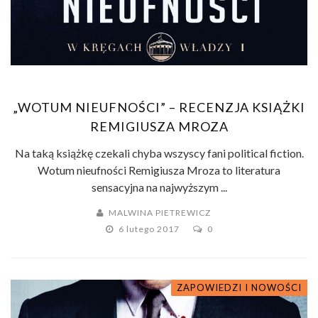
„WOTUM NIEUFNOŚCI” – RECENZJA KSIĄŻKI
REMIGIUSZA MROZA
Na taką książkę czekali chyba wszyscy fani political fiction.
Wotum nieufności Remigiusza Mroza to literatura
sensacyjna na najwyższym ...
MALWINA PIETREWICZ
6 lutego 2017
0
ZAPOWIEDZI I NOWOŚCI