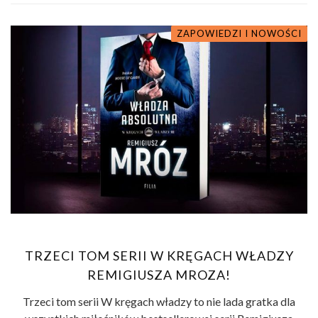
ZAPOWIEDZI I NOWOŚCI
TRZECI TOM SERII W KRĘGACH WŁADZY
REMIGIUSZA MROZA!
Trzeci tom serii W kręgach władzy to nie lada gratka dla