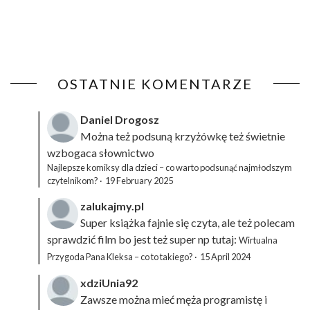
OSTATNIE KOMENTARZE
Daniel Drogosz
Można też podsuną
krzyżówkę
też świetnie
wzbogaca słownictwo
Najlepsze komiksy dla dzieci – co warto podsunąć najmłodszym
czytelnikom?
·
19 February 2025
zalukajmy.pl
Super książka fajnie się czyta, ale też polecam
sprawdzić film bo jest też super np tutaj:
Wirtualna
Przygoda Pana Kleksa – co to takiego?
·
15 April 2024
xdziUnia92
Zawsze można mieć męża programistę i