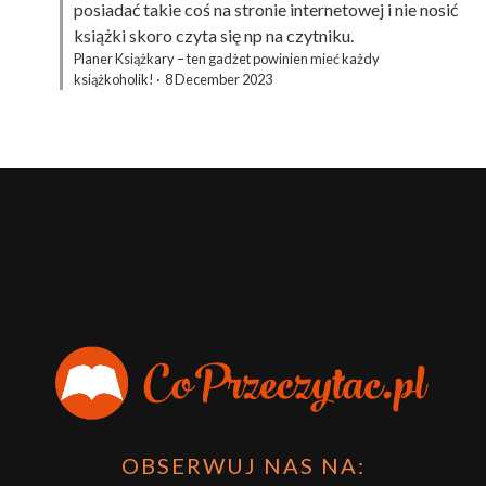
posiadać takie coś na stronie internetowej i nie nosić
książki skoro czyta się np na czytniku.
Planer Książkary – ten gadżet powinien mieć każdy
książkoholik!
·
8 December 2023
OBSERWUJ NAS NA: