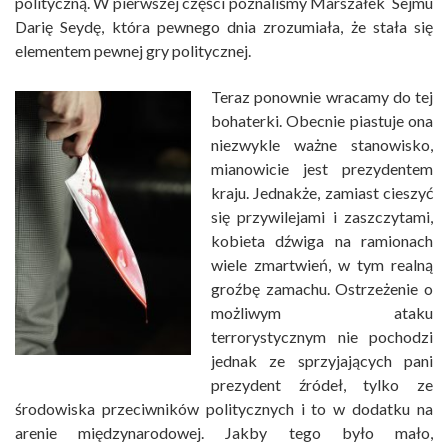
polityczną. W pierwszej części poznaliśmy Marszałek Sejmu
Darię Seydę, która pewnego dnia zrozumiała, że stała się
elementem pewnej gry politycznej.
Teraz ponownie wracamy do tej
bohaterki. Obecnie piastuje ona
niezwykle ważne stanowisko,
mianowicie jest prezydentem
kraju. Jednakże, zamiast cieszyć
się przywilejami i zaszczytami,
kobieta dźwiga na ramionach
wiele zmartwień, w tym realną
groźbę zamachu. Ostrzeżenie o
możliwym ataku
terrorystycznym nie pochodzi
jednak ze sprzyjających pani
prezydent źródeł, tylko ze
środowiska przeciwników politycznych i to w dodatku na
arenie międzynarodowej. Jakby tego było mało,