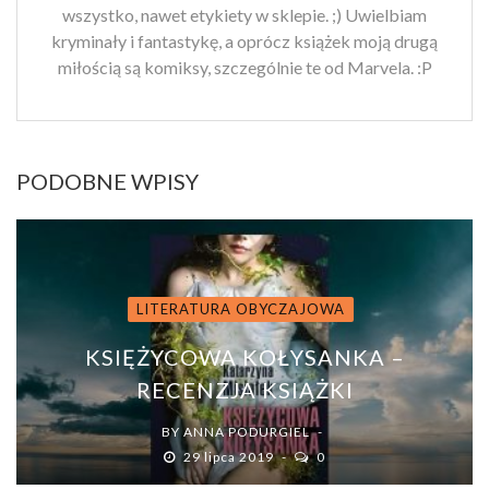
wszystko, nawet etykiety w sklepie. ;) Uwielbiam
kryminały i fantastykę, a oprócz książek moją drugą
miłością są komiksy, szczególnie te od Marvela. :P
PODOBNE WPISY
LITERATURA OBYCZAJOWA
KSIĘŻYCOWA KOŁYSANKA –
RECENZJA KSIĄŻKI
BY
ANNA PODURGIEL
29 lipca 2019
0