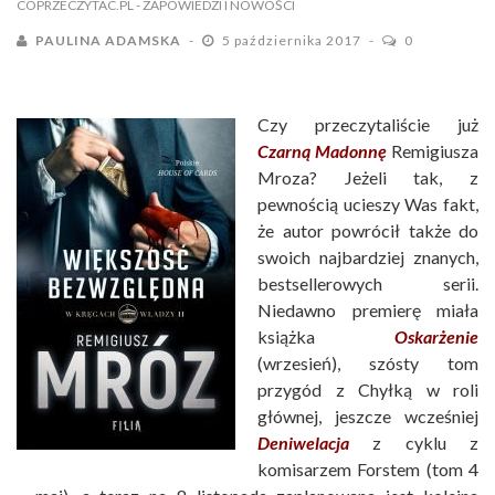
COPRZECZYTAC.PL
- ZAPOWIEDZI I NOWOŚCI
PAULINA ADAMSKA
5 października 2017
0
Czy przeczytaliście już
Czarną Madonnę
Remigiusza
Mroza? Jeżeli tak, z
pewnością ucieszy Was fakt,
że autor powrócił także do
swoich najbardziej znanych,
bestsellerowych serii.
Niedawno premierę miała
książka
Oskarżenie
(wrzesień), szósty tom
przygód z Chyłką w roli
głównej, jeszcze wcześniej
Deniwelacja
z cyklu z
komisarzem Forstem (tom 4