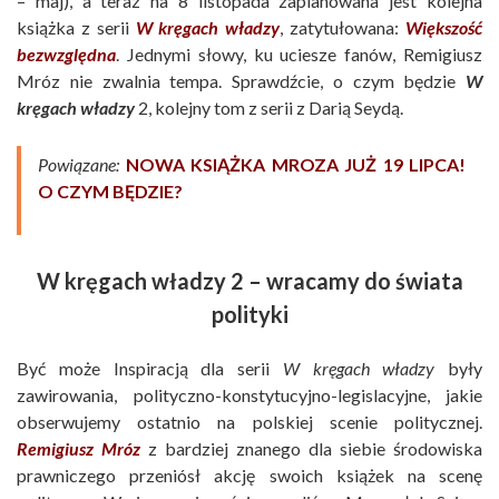
– maj), a teraz na 8 listopada zaplanowana jest kolejna
książka z serii
W kręgach władzy
, zatytułowana:
Większość
bezwzględna
. Jednymi słowy, ku uciesze fanów, Remigiusz
Mróz nie zwalnia tempa. Sprawdźcie, o czym będzie
W
kręgach władzy
2, kolejny tom z serii z Darią Seydą.
Powiązane:
NOWA KSIĄŻKA MROZA JUŻ 19 LIPCA!
O CZYM BĘDZIE?
W kręgach władzy 2 – wracamy do świata
polityki
Być może Inspiracją dla serii
W kręgach władzy
były
zawirowania, polityczno-konstytucyjno-legislacyjne, jakie
obserwujemy ostatnio na polskiej scenie politycznej.
Remigiusz Mróz
z bardziej znanego dla siebie środowiska
prawniczego przeniósł akcję swoich książek na scenę