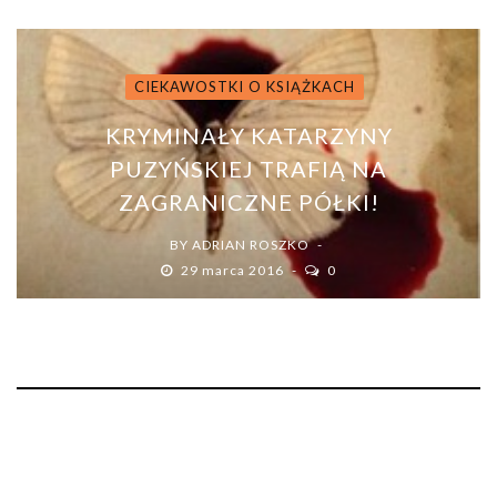
CIEKAWOSTKI O KSIĄŻKACH
KRYMINAŁY KATARZYNY
PUZYŃSKIEJ TRAFIĄ NA
ZAGRANICZNE PÓŁKI!
BY
ADRIAN ROSZKO
29 marca 2016
0