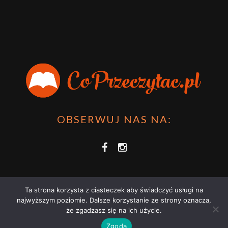
OBSERWUJ NAS NA:
Ta strona korzysta z ciasteczek aby świadczyć usługi na
najwyższym poziomie. Dalsze korzystanie ze strony oznacza,
że zgadzasz się na ich użycie.
COPRZECZYTAĆ.PL 2021 | STRONA WYKORZYSTUJE PLIKI COOKIES |
Zgoda
ZAPOZNAJ SIĘ Z
POLITYKĄ PRYWATNOŚCI