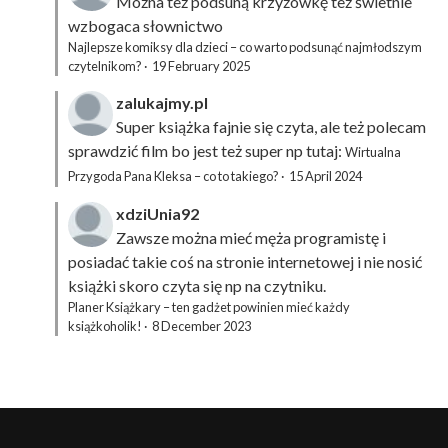
Można też podsuną
krzyżówkę
też świetnie
wzbogaca słownictwo
Najlepsze komiksy dla dzieci – co warto podsunąć najmłodszym
czytelnikom?
·
19 February 2025
zalukajmy.pl
Super książka fajnie się czyta, ale też polecam
sprawdzić film bo jest też super np tutaj:
Wirtualna
Przygoda Pana Kleksa – co to takiego?
·
15 April 2024
xdziUnia92
Zawsze można mieć męża programistę i
posiadać takie coś na stronie internetowej i nie nosić
książki skoro czyta się np na czytniku.
Planer Książkary – ten gadżet powinien mieć każdy
książkoholik!
·
8 December 2023