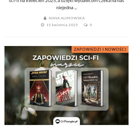
sci-fi na kwiecień 2025, a dzięki wydawcom czeka na nas
niejedna ...
ANNA ALIMOWSKA
15 kwietnia 2025
0
ZAPOWIEDZI I NOWOŚCI