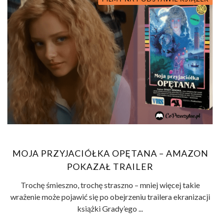
MOJA PRZYJACIÓŁKA OPĘTANA – AMAZON
POKAZAŁ TRAILER
Trochę śmieszno, trochę straszno – mniej więcej takie
wrażenie może pojawić się po obejrzeniu trailera ekranizacji
książki Grady’ego ...