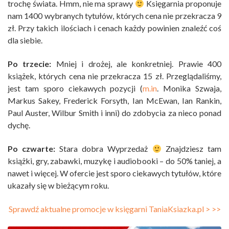
trochę świata. Hmm, nie ma sprawy
Księgarnia proponuje
nam 1400 wybranych tytułów, których cena nie przekracza 9
zł. Przy takich ilościach i cenach każdy powinien znaleźć coś
dla siebie.
Po trzecie:
Mniej i drożej, ale konkretniej. Prawie 400
książek, których cena nie przekracza 15 zł. Przeglądaliśmy,
jest tam sporo ciekawych pozycji (
m.in
. Monika Szwaja,
Markus Sakey, Frederick Forsyth, Ian McEwan, Ian Rankin,
Paul Auster, Wilbur Smith i inni) do zdobycia za nieco ponad
dychę.
Po czwarte:
Stara dobra Wyprzedaż
Znajdziesz tam
książki, gry, zabawki, muzykę i audiobooki – do 50% taniej, a
nawet i więcej. W ofercie jest sporo ciekawych tytułów, które
ukazały się w bieżącym roku.
Sprawdź aktualne promocje w księgarni TaniaKsiazka.pl > >>