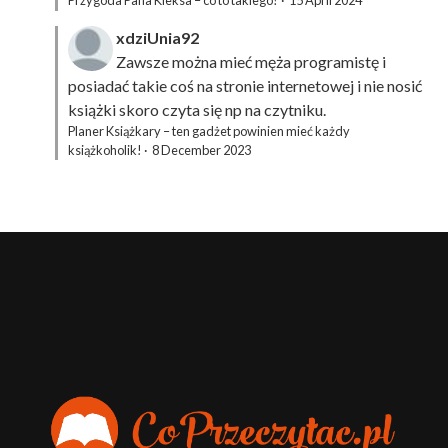
Przygoda Pana Kleksa – co to takiego?
·
15 April 2024
xdziUnia92
Zawsze można mieć męża programistę i
posiadać takie coś na stronie internetowej i nie nosić
książki skoro czyta się np na czytniku.
Planer Książkary – ten gadżet powinien mieć każdy
książkoholik!
·
8 December 2023