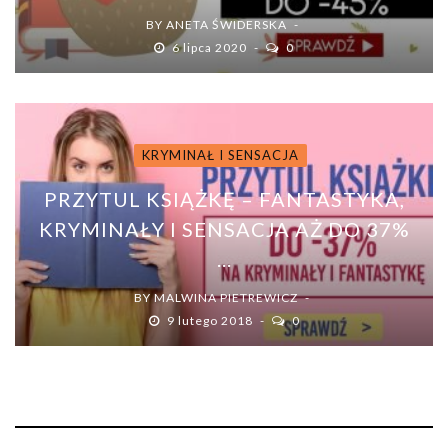
BY
ANETA ŚWIDERSKA
6 lipca 2020
0
KRYMINAŁ I SENSACJA
PRZYTUL KSIĄŻKĘ – FANTASTYKA,
KRYMINAŁY I SENSACJA AŻ DO 37%
...
BY
MALWINA PIETREWICZ
9 lutego 2018
0