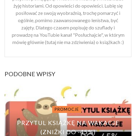
żyję historiami. Od opowieści do opowieści. Lubię się
posiłować ze swoją wyobraźnią, trochę pomarzyć i
ogólnie, pomimo zaawansowanego lenistwa, być
zajęty. Dlatego czasem popisuję do szuflady i
prowadzę na YouTubie kanał "Posłuchajcie", w którym
mówię głównie (tutaj nie ma zdziwienia) o książkach :)
PODOBNE WPISY
PROMOCJE
PRZYTUL KSIĄŻKĘ NA WAKACJE
(ZNIŻKI DO -45%)