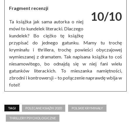
Fragment recenzji
10/10
Ta książka jak sama autorka o niej
mówi to kundelek literacki. Dlaczego
kundelek? Bo ciężko tę książkę
przypisać do jednego gatunku. Mamy tu trochę
kryminału i thrillera, trochę powieści obyczajowej
wymieszanej z dramatem. Tak napisana książka to coś
niesamowitego, bo odnajdą się w niej fani wielu
gatunków literackich. To mieszanka namiętności,
zbrodni i kontrowersji – to połączenie naprawdę wbija w
fotel!
TAGI
POLECANE KSIĄŻKI 2020
POLSKIE KRYMINAŁY
THRILLERY PSYCHOLOGICZNE