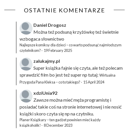
OSTATNIE KOMENTARZE
Daniel Drogosz
Można też podsuną
krzyżówkę
też świetnie
wzbogaca słownictwo
Najlepsze komiksy dla dzieci – co warto podsunąć najmłodszym
czytelnikom?
·
19 February 2025
zalukajmy.pl
Super książka fajnie się czyta, ale też polecam
sprawdzić film bo jest też super np tutaj:
Wirtualna
Przygoda Pana Kleksa – co to takiego?
·
15 April 2024
xdziUnia92
Zawsze można mieć męża programistę i
posiadać takie coś na stronie internetowej i nie nosić
książki skoro czyta się np na czytniku.
Planer Książkary – ten gadżet powinien mieć każdy
książkoholik!
·
8 December 2023