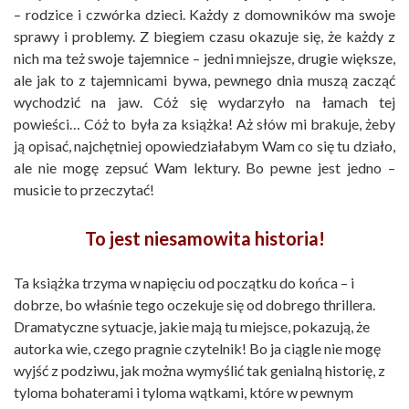
– rodzice i czwórka dzieci. Każdy z domowników ma swoje
sprawy i problemy. Z biegiem czasu okazuje się, że każdy z
nich ma też swoje tajemnice – jedni mniejsze, drugie większe,
ale jak to z tajemnicami bywa, pewnego dnia muszą zacząć
wychodzić na jaw. Cóż się wydarzyło na łamach tej
powieści… Cóż to była za książka! Aż słów mi brakuje, żeby
ją opisać, najchętniej opowiedziałabym Wam co się tu działo,
ale nie mogę zepsuć Wam lektury. Bo pewne jest jedno –
musicie to przeczytać!
To jest niesamowita historia!
Ta książka trzyma w napięciu od początku do końca – i
dobrze, bo właśnie tego oczekuje się od dobrego thrillera.
Dramatyczne sytuacje, jakie mają tu miejsce, pokazują, że
autorka wie, czego pragnie czytelnik! Bo ja ciągle nie mogę
wyjść z podziwu, jak można wymyślić tak genialną historię, z
tyloma bohaterami i tyloma wątkami, które w pewnym