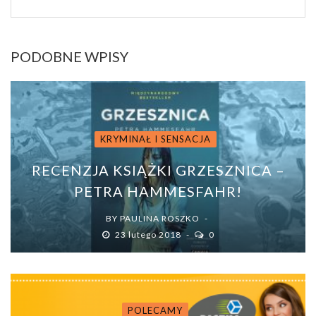
PODOBNE WPISY
KRYMINAŁ I SENSACJA
RECENZJA KSIĄŻKI GRZESZNICA –
PETRA HAMMESFAHR!
BY
PAULINA ROSZKO
23 lutego 2018
0
POLECAMY