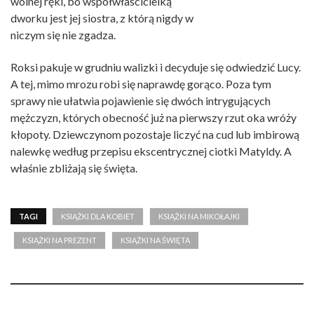
wolnej ręki, bo współwłaścicielką
dworku jest jej siostra, z którą nigdy w
niczym się nie zgadza.
Roksi pakuje w grudniu walizki i decyduje się odwiedzić Lucy.
A tej, mimo mrozu robi się naprawdę gorąco. Poza tym
sprawy nie ułatwia pojawienie się dwóch intrygujących
mężczyzn, których obecność już na pierwszy rzut oka wróży
kłopoty. Dziewczynom pozostaje liczyć na cud lub imbirową
nalewkę według przepisu ekscentrycznej ciotki Matyldy. A
właśnie zbliżają się święta.
TAGI
KSIĄŻKI DLA KOBIET
KSIĄŻKI NA MIKOŁAJKI
KSIĄŻKI NA PREZENT
KSIĄŻKI NA ŚWIĘTA