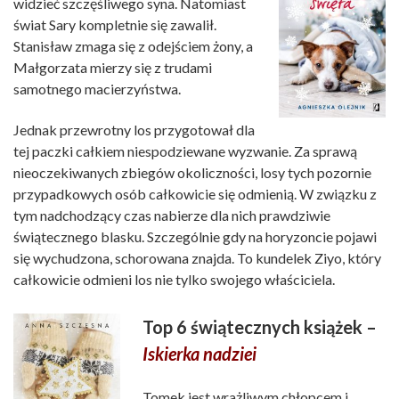
widzieć szczęśliwego syna. Natomiast
świat Sary kompletnie się zawalił.
Stanisław zmaga się z odejściem żony, a
Małgorzata mierzy się z trudami
samotnego macierzyństwa.
Jednak przewrotny los przygotował dla
tej paczki całkiem niespodziewane wyzwanie. Za sprawą
nieoczekiwanych zbiegów okoliczności, losy tych pozornie
przypadkowych osób całkowicie się odmienią. W związku z
tym nadchodzący czas nabierze dla nich prawdziwie
świątecznego blasku. Szczególnie gdy na horyzoncie pojawi
się wychudzona, schorowana znajda. To kundelek Ziyo, który
całkowicie odmieni los nie tylko swojego właściciela.
Top 6 świątecznych książek –
Iskierka nadziei
Tomek jest wrażliwym chłopcem i