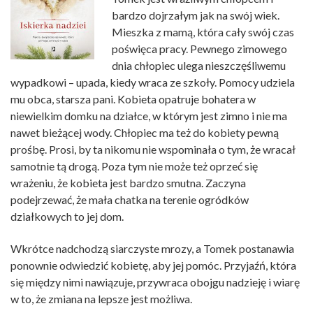
bardzo dojrzałym jak na swój wiek.
Mieszka z mamą, która cały swój czas
poświęca pracy. Pewnego zimowego
dnia chłopiec ulega nieszczęśliwemu
wypadkowi – upada, kiedy wraca ze szkoły. Pomocy udziela
mu obca, starsza pani. Kobieta opatruje bohatera w
niewielkim domku na działce, w którym jest zimno i nie ma
nawet bieżącej wody. Chłopiec ma też do kobiety pewną
prośbę. Prosi, by ta nikomu nie wspominała o tym, że wracał
samotnie tą drogą. Poza tym nie może też oprzeć się
wrażeniu, że kobieta jest bardzo smutna. Zaczyna
podejrzewać, że mała chatka na terenie ogródków
działkowych to jej dom.
Wkrótce nadchodzą siarczyste mrozy, a Tomek postanawia
ponownie odwiedzić kobietę, aby jej pomóc. Przyjaźń, która
się między nimi nawiązuje, przywraca obojgu nadzieję i wiarę
w to, że zmiana na lepsze jest możliwa.