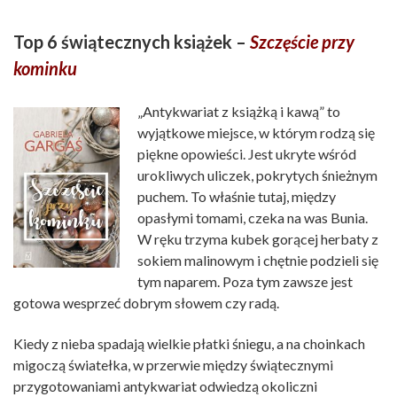
Top 6 świątecznych książek –
Szczęście przy
kominku
„Antykwariat z książką i kawą” to
wyjątkowe miejsce, w którym rodzą się
piękne opowieści. Jest ukryte wśród
urokliwych uliczek, pokrytych śnieżnym
puchem. To właśnie tutaj, między
opasłymi tomami, czeka na was Bunia.
W ręku trzyma kubek gorącej herbaty z
sokiem malinowym i chętnie podzieli się
tym naparem. Poza tym zawsze jest
gotowa wesprzeć dobrym słowem czy radą.
Kiedy z nieba spadają wielkie płatki śniegu, a na choinkach
migoczą światełka, w przerwie między świątecznymi
przygotowaniami antykwariat odwiedzą okoliczni