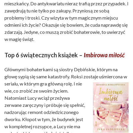
mieszkańcy. Do antykwariatu nieraz trafią przez przypadek. I
zawędrują tu nie tylko po zakupy. Przyniosą ze sobą
problemy i troski. Czy wizyta w tym magicznym miejscu
odmieni ich życie? Okazuje się bowiem, że cuda naprawdę się
zdarzają. Jedyne, co muszą zrobić bohaterowie, to uwierzyć
w magię świąt.
Top 6 świątecznych książek –
Imbirowa miłość
Głównymi bohaterkami są siostry Dębińskie, którym na
głowę sypią się same katastrofy. Roksi zostaje uśmiercona w
serialu, w którym gra
główną rolę. I nie
wie, co zrobić ze swoim życiem.
Natomiast Lucy wciąż przeżywa
zerwane zaręczyny i próbuje się spełnić,
nadzorując remont odziedziczonego
dworku. Kłopot w tym, że budynek jest
w kompletnej rozsypce, a Lucy nie ma