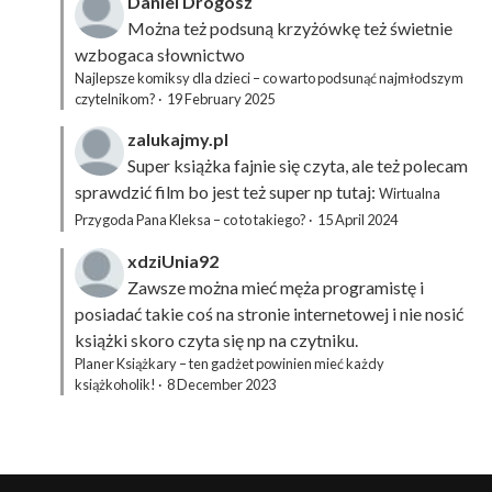
Daniel Drogosz
Można też podsuną
krzyżówkę
też świetnie
wzbogaca słownictwo
Najlepsze komiksy dla dzieci – co warto podsunąć najmłodszym
czytelnikom?
·
19 February 2025
zalukajmy.pl
Super książka fajnie się czyta, ale też polecam
sprawdzić film bo jest też super np tutaj:
Wirtualna
Przygoda Pana Kleksa – co to takiego?
·
15 April 2024
xdziUnia92
Zawsze można mieć męża programistę i
posiadać takie coś na stronie internetowej i nie nosić
książki skoro czyta się np na czytniku.
Planer Książkary – ten gadżet powinien mieć każdy
książkoholik!
·
8 December 2023