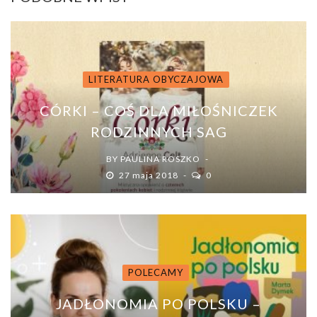
LITERATURA OBYCZAJOWA
CÓRKI – COŚ DLA MIŁOŚNICZEK
RODZINNYCH SAG
BY
PAULINA ROSZKO
27 maja 2018
0
POLECAMY
JADŁONOMIA PO POLSKU –