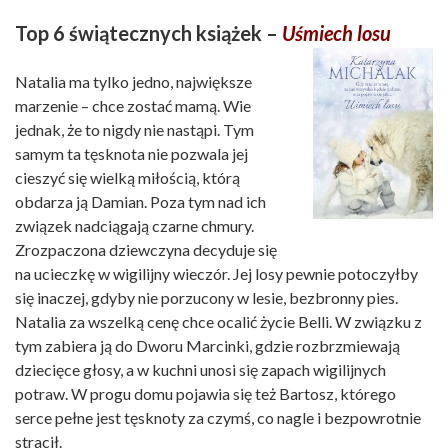
Top 6 świątecznych książek –
Uśmiech losu
Natalia ma tylko jedno, największe
marzenie – chce zostać mamą. Wie
jednak, że to nigdy nie nastąpi. Tym
samym ta tęsknota nie pozwala jej
cieszyć się wielką miłością, którą
obdarza ją Damian. Poza tym nad ich
związek nadciągają czarne chmury.
Zrozpaczona dziewczyna decyduje się
na ucieczkę w wigilijny wieczór. Jej losy pewnie potoczyłby
się inaczej, gdyby nie porzucony w lesie, bezbronny pies.
Natalia za wszelką cenę chce ocalić życie Belli. W związku z
tym zabiera ją do Dworu Marcinki, gdzie rozbrzmiewają
dziecięce głosy, a w kuchni unosi się zapach wigilijnych
potraw. W progu domu pojawia się też Bartosz, którego
serce pełne jest tęsknoty za czymś, co nagle i bezpowrotnie
stracił.