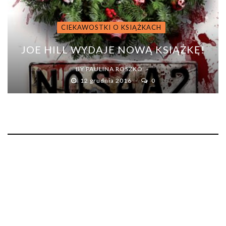
CIEKAWOSTKI O KSIĄŻKACH
JOE HILL WYDAJE NOWĄ KSIĄŻKĘ!
BY
PAULINA ROSZKO
12 grudnia 2016
0