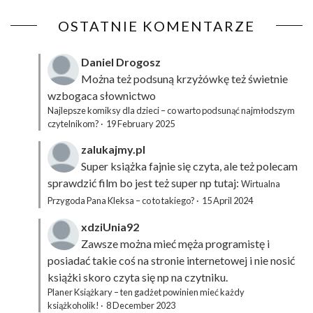
OSTATNIE KOMENTARZE
Daniel Drogosz
Można też podsuną
krzyżówkę
też świetnie
wzbogaca słownictwo
Najlepsze komiksy dla dzieci – co warto podsunąć najmłodszym
czytelnikom?
·
19 February 2025
zalukajmy.pl
Super książka fajnie się czyta, ale też polecam
sprawdzić film bo jest też super np tutaj:
Wirtualna
Przygoda Pana Kleksa – co to takiego?
·
15 April 2024
xdziUnia92
Zawsze można mieć męża programistę i
posiadać takie coś na stronie internetowej i nie nosić
książki skoro czyta się np na czytniku.
Planer Książkary – ten gadżet powinien mieć każdy
książkoholik!
·
8 December 2023