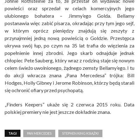
Johnie Rothsteinie za to, że przestał on wydawać nowe
powieści oraz sprzedał w celach komercyjnych jego
ulubionego bohatera – Jimmy’ego Golda. Bellamy
postanawia więc zabić pisarza, okradając przy tym jego sejf,
w którym oprócz pieniędzy znajdują się zeszyty z
przynajmniej jedną nową powieścią o Goldzie. Przestępca
ukrywa swój łup, po czym na 35 lat trafia do więzienia za
popełnienie innej zbrodni. Jego skarb odnajduje jednak
chłopiec Pete Sauberg, który wraz z rodziną staje się nowym
celem świeżo uwolnionego, żądnego zemsty Bellamy’ego. I tu
do akcji wkracza znana „Pana Mercedesa” trójka: Bill
Hodges, Holly Gibney i Jerome Robinson, którzy będą starali
się ochronić ofiary przed psychopatą.
„Finders Keepers” ukaże się 2 czerwca 2015 roku. Data
polskiej premiery nie jest jeszcze dokładnie znana.
TAGI
PAN MERCEDES
STEPHEN KING KSIĄŻKI