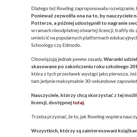
Dlatego też Rowling zaproponowała rozwiązanie, 
Ponieważ zezwoliła ona na to, by nauczyciele na
Potterze, a później udostępnili to nagranie sw
w ramach nieodpłatnej otwartej licencji, trafiły d
umieścić na popularnych platformach edukacyjnych
Schoology czy Edmodo.
Obowiązują jednak pewne zasady.
Warunki udziel
skasowane po zakończeniu roku szkolnego 2019
która z tych przesłanek wystąpi jako pierwsza. Jeś
tam jedynie maksymalnie 30-sekundowe zapowiedzi
Nauczyciele, którzy chcą skorzystać z tej możl
licencji, dostępnej
tutaj.
Trzeba przyznać, że to, jak Rowling wspiera nauczy
Wszystkich, którzy są zainteresowani książka