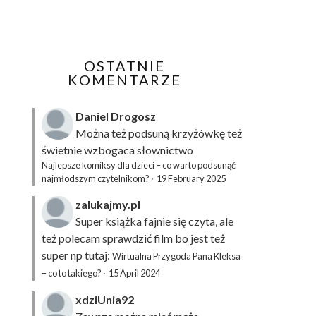
OSTATNIE
KOMENTARZE
Daniel Drogosz
Można też podsuną
krzyżówkę
też
świetnie wzbogaca słownictwo
Najlepsze komiksy dla dzieci – co warto podsunąć
najmłodszym czytelnikom?
·
19 February 2025
zalukajmy.pl
Super książka fajnie się czyta, ale
też polecam sprawdzić film bo jest też
super np tutaj:
Wirtualna Przygoda Pana Kleksa
– co to takiego?
·
15 April 2024
xdziUnia92