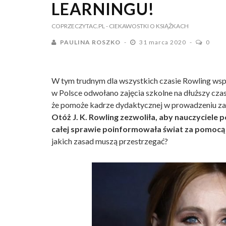
LEARNINGU!
COPRZECZYTAC.PL
- CIEKAWOSTKI O KSIĄŻKACH
PAULINA ROSZKO
31 marca 2020
0
W tym trudnym dla wszystkich czasie Rowling wspi
w Polsce odwołano zajęcia szkolne na dłuższy cza
że pomoże kadrze dydaktycznej w prowadzeniu zaję
Otóż J. K. Rowling zezwoliła, aby nauczyciele po
całej sprawie poinformowała świat za pomocą
jakich zasad muszą przestrzegać?