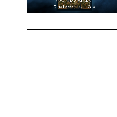
BY
PAULINA ADAMSKA
13 lutego 2017
0