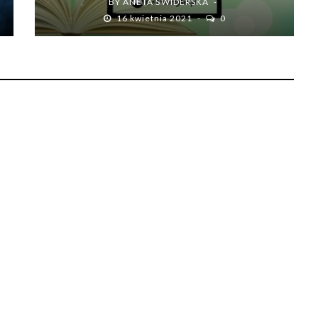
BY
ANETA ŚWIDERSKA
16 kwietnia 2021
0