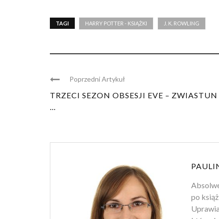
TAGI
HARRY POTTER - KSIĄŻKI
J. K. ROWLING
Poprzedni Artykuł
TRZECI SEZON OBSESJI EVE – ZWIASTUN 
...
PAULI
Absolwen
po książ
Uprawiam