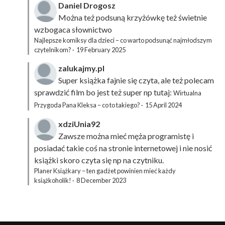
Daniel Drogosz
Można też podsuną
krzyżówkę
też świetnie
wzbogaca słownictwo
Najlepsze komiksy dla dzieci – co warto podsunąć najmłodszym
czytelnikom?
·
19 February 2025
zalukajmy.pl
Super książka fajnie się czyta, ale też polecam
sprawdzić film bo jest też super np tutaj:
Wirtualna
Przygoda Pana Kleksa – co to takiego?
·
15 April 2024
xdziUnia92
Zawsze można mieć męża programistę i
posiadać takie coś na stronie internetowej i nie nosić
książki skoro czyta się np na czytniku.
Planer Książkary – ten gadżet powinien mieć każdy
książkoholik!
·
8 December 2023