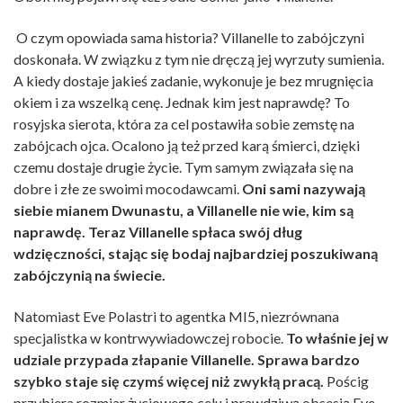
O czym opowiada sama historia? Villanelle to zabójczyni
doskonała. W związku z tym nie dręczą jej wyrzuty sumienia.
A kiedy dostaje jakieś zadanie, wykonuje je bez mrugnięcia
okiem i za wszelką cenę. Jednak kim jest naprawdę? To
rosyjska sierota, która za cel postawiła sobie zemstę na
zabójcach ojca. Ocalono ją też przed karą śmierci, dzięki
czemu dostaje drugie życie. Tym samym związała się na
dobre i złe ze swoimi mocodawcami.
Oni sami nazywają
siebie mianem Dwunastu, a Villanelle nie wie, kim są
naprawdę. Teraz Villanelle spłaca swój dług
wdzięczności, stając się bodaj najbardziej poszukiwaną
zabójczynią na świecie.
Natomiast Eve Polastri to agentka MI5, niezrównana
specjalistka w kontrwywiadowczej robocie.
To właśnie jej w
udziale przypada złapanie Villanelle. Sprawa bardzo
szybko staje się czymś więcej niż zwykłą pracą.
Pościg
przybiera rozmiar życiowego celu i prawdziwą obsesją Eve.