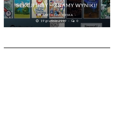
SEKCJI IBBY – ZNAMY WYNIKI!
BY
ANETA ŚWIDERSKA
19 grudnia 2019
0