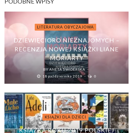
PODOBNE WPISY
LITERATURA OBYCZAJOWA
DZIEWIĘCIORO NIEZNAJOMYCH –
RECENZJA NOWEJ KSIĄŻKI LIANE
MORIARTY
BY
ANETA ŚWIDERSKA
18 października 2019
0
KSIĄŻKI DLA DZIECI
KSIĄŻKA ROKU 2019 POLSKIEJ