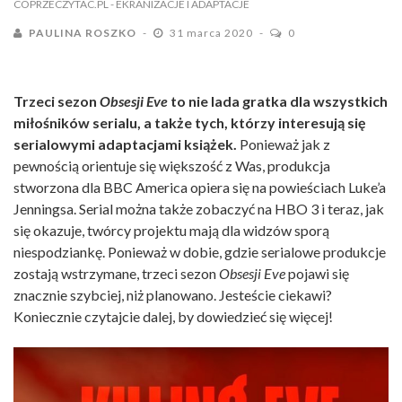
COPRZECZYTAC.PL
- EKRANIZACJE I ADAPTACJE
PAULINA ROSZKO
31 marca 2020
0
Trzeci sezon
Obsesji Eve
to nie lada gratka dla wszystkich
miłośników serialu, a także tych, którzy interesują się
serialowymi adaptacjami książek.
Ponieważ jak z
pewnością orientuje się większość z Was, produkcja
stworzona dla BBC America opiera się na powieściach Luke’a
Jenningsa. Serial można także zobaczyć na HBO 3 i teraz, jak
się okazuje, twórcy projektu mają dla widzów sporą
niespodziankę. Ponieważ w dobie, gdzie serialowe produkcje
zostają wstrzymane, trzeci sezon
Obsesji Eve
pojawi się
znacznie szybciej, niż planowano. Jesteście ciekawi?
Koniecznie czytajcie dalej, by dowiedzieć się więcej!