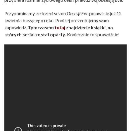
Przypominamy, że trzeci sezon
Obsesji Eve
pojawi się już 12
kwietnia bieżącego roku. Poniżej prezentujemy wam
zapowiedź.
Tymczasem
tutaj
znajdziecie książki, na
których serial został oparty.
Koniecznie to sprawdźcie!