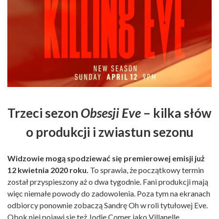
Trzeci sezon
Obsesji Eve
– kilka słów
o produkcji i zwiastun sezonu
Widzowie mogą spodziewać się premierowej emisji już
12 kwietnia 2020 roku.
To sprawia, że początkowy termin
został przyspieszony aż o dwa tygodnie. Fani produkcji mają
więc niemałe powody do zadowolenia. Poza tym na ekranach
odbiorcy ponownie zobaczą Sandrę Oh w roli tytułowej Eve.
Obok niej pojawi się też Jodie Comer jako Villanelle.