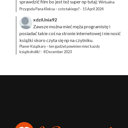
sprawdzić film bo jest też super np tutaj:
Wirtualna
Przygoda Pana Kleksa – co to takiego?
·
15 April 2024
xdziUnia92
Zawsze można mieć męża programistę i
posiadać takie coś na stronie internetowej i nie nosić
książki skoro czyta się np na czytniku.
Planer Książkary – ten gadżet powinien mieć każdy
książkoholik!
·
8 December 2023