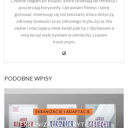
Chętnie sięgam po książki, które skłaniają do refleksji i
poszerzają horyzonty. Uprawiam fitness i lubię
gotować. Interesuję się też tekstami, które dotyczą
zdrowej żywności oraz zdrowego trybu życia. Na
siebie i otaczający mnie świat patrzę z dystansem a
usta wciąż wykrzywiam w uśmiechu, czasem
ironicznym.
PODOBNE WPISY
EKRANIZACJE I ADAPTACJE
EKRANIZACJA UKRYTEJ SIECI