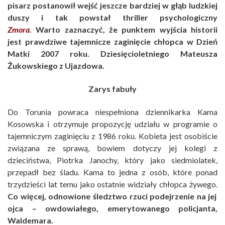
pisarz postanowił wejść jeszcze bardziej w głąb ludzkiej
duszy i tak powstał thriller psychologiczny
Zmora
. Warto zaznaczyć, że punktem wyjścia historii
jest prawdziwe tajemnicze zaginięcie chłopca w Dzień
Matki 2007 roku. Dziesięcioletniego Mateusza
Żukowskiego z Ujazdowa.
Zarys fabuły
Do Torunia powraca niespełniona dziennikarka Kama
Kosowska i otrzymuje propozycję udziału w programie o
tajemniczym zaginięciu z 1986 roku. Kobieta jest osobiście
związana ze sprawą, bowiem dotyczy jej kolegi z
dzieciństwa, Piotrka Janochy, który jako siedmiolatek,
przepadł bez śladu. Kama to jedna z osób, które ponad
trzydzieści lat temu jako ostatnie widziały chłopca żywego.
Co więcej, odnowione śledztwo rzuci podejrzenie na jej
ojca – owdowiałego, emerytowanego policjanta,
Waldemara.