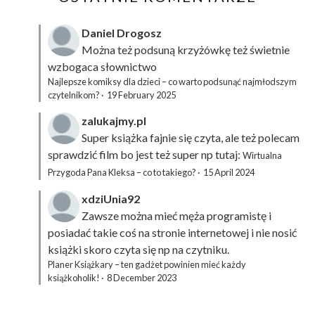
Daniel Drogosz
Można też podsuną
krzyżówkę
też świetnie
wzbogaca słownictwo
Najlepsze komiksy dla dzieci – co warto podsunąć najmłodszym
czytelnikom?
·
19 February 2025
zalukajmy.pl
Super książka fajnie się czyta, ale też polecam
sprawdzić film bo jest też super np tutaj:
Wirtualna
Przygoda Pana Kleksa – co to takiego?
·
15 April 2024
xdziUnia92
Zawsze można mieć męża programistę i
posiadać takie coś na stronie internetowej i nie nosić
książki skoro czyta się np na czytniku.
Planer Książkary – ten gadżet powinien mieć każdy
książkoholik!
·
8 December 2023