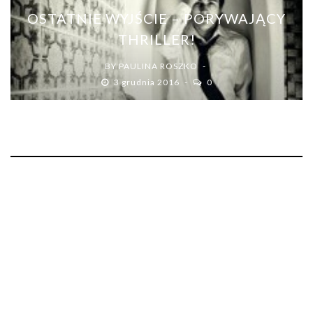
OSTATNIE WYJŚCIE – PORYWAJĄCY
THRILLER!
BY
PAULINA ROSZKO
3 grudnia 2016
0