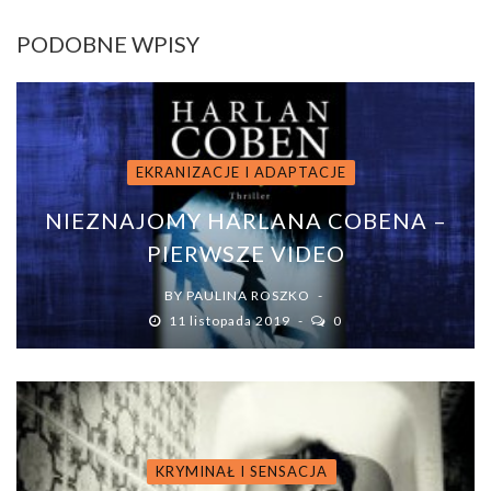
PODOBNE WPISY
EKRANIZACJE I ADAPTACJE
NIEZNAJOMY HARLANA COBENA –
PIERWSZE VIDEO
BY
PAULINA ROSZKO
11 listopada 2019
0
KRYMINAŁ I SENSACJA