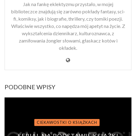
Jak na fankę eklektyzmu przystało, w mojej
biblioteczce znajdują się zarówno pokłady fantasy, sci-
fi, komiksy, jak i biografie, thrillery, czy tomiki poezji.
Właściwie wszystko, co napędza mój apetyt na życie. Z
wykształcenia dziennikarz, kulturoznawca, z
zamiłowania żongler słowami, głaskacz kotów i
okładek.
PODOBNE WPISY
CIEKAWOSTKI O KSIĄŻKACH
SERIAL NA PODSTAWIE KSIĄŻKI