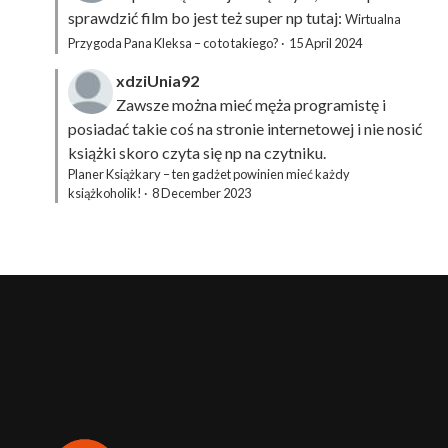
sprawdzić film bo jest też super np tutaj:
Wirtualna
Przygoda Pana Kleksa – co to takiego?
·
15 April 2024
xdziUnia92
Zawsze można mieć męża programistę i
posiadać takie coś na stronie internetowej i nie nosić
książki skoro czyta się np na czytniku.
Planer Książkary – ten gadżet powinien mieć każdy
książkoholik!
·
8 December 2023