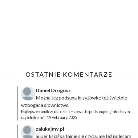
OSTATNIE KOMENTARZE
Daniel Drogosz
Można też podsuną
krzyżówkę
też świetnie
wzbogaca słownictwo
Najlepsze komiksy dla dzieci – co warto podsunąć najmłodszym
czytelnikom?
·
19 February 2025
zalukajmy.pl
Super książka fajnie się czyta, ale też polecam