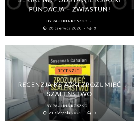
FUNDACJA – ZWIASTUN!
BY
PAULINA ROSZKO
28 czerwca 2020
0
RECENZJE
RECENZJA KSIĄŻKI ZROZUMIEĆ
SZALEŃSTWO
BY
PAULINA ROSZKO
21 sierpnia 2021
0