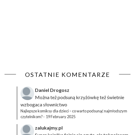
OSTATNIE KOMENTARZE
Daniel Drogosz
Można też podsuną
krzyżówkę
też świetnie
wzbogaca słownictwo
Najlepsze komiksy dla dzieci – co warto podsunąć najmłodszym
czytelnikom?
·
19 February 2025
zalukajmy.pl
Super książka fajnie się czyta, ale też polecam