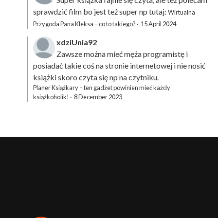
sprawdzić film bo jest też super np tutaj:
Wirtualna
Przygoda Pana Kleksa – co to takiego?
·
15 April 2024
xdziUnia92
Zawsze można mieć męża programistę i
posiadać takie coś na stronie internetowej i nie nosić
książki skoro czyta się np na czytniku.
Planer Książkary – ten gadżet powinien mieć każdy
książkoholik!
·
8 December 2023