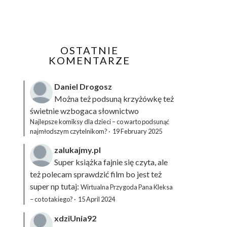
OSTATNIE
KOMENTARZE
Daniel Drogosz
Można też podsuną
krzyżówkę
też
świetnie wzbogaca słownictwo
Najlepsze komiksy dla dzieci – co warto podsunąć
najmłodszym czytelnikom?
·
19 February 2025
zalukajmy.pl
Super książka fajnie się czyta, ale
też polecam sprawdzić film bo jest też
super np tutaj:
Wirtualna Przygoda Pana Kleksa
– co to takiego?
·
15 April 2024
xdziUnia92