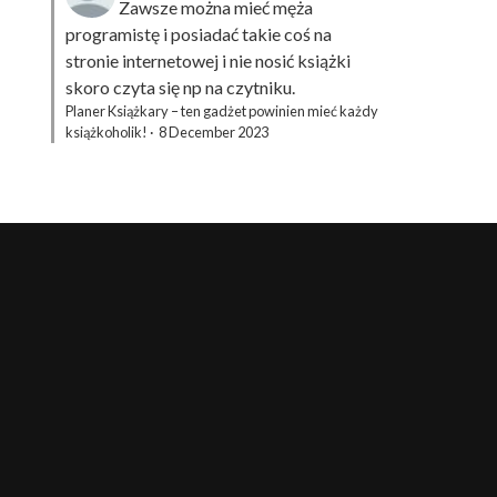
Zawsze można mieć męża
programistę i posiadać takie coś na
stronie internetowej i nie nosić książki
skoro czyta się np na czytniku.
Planer Książkary – ten gadżet powinien mieć każdy
książkoholik!
·
8 December 2023