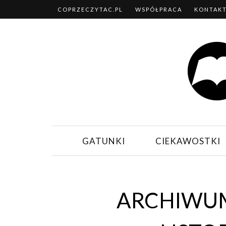
COPRZECZYTAC.PL
WSPÓŁPRACA
KONTAK
GATUNKI
CIEKAWOSTKI
ARCHIWUM