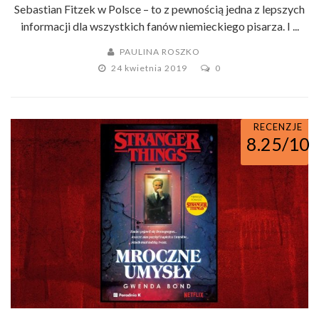
Sebastian Fitzek w Polsce – to z pewnością jedna z lepszych
informacji dla wszystkich fanów niemieckiego pisarza. I ...
PAULINA ROSZKO
24 kwietnia 2019
0
RECENZJE
8.25/10