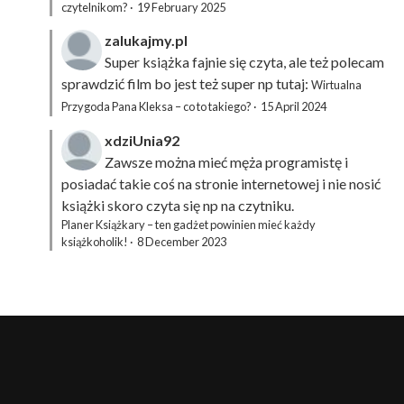
czytelnikom?
·
19 February 2025
zalukajmy.pl
Super książka fajnie się czyta, ale też polecam
sprawdzić film bo jest też super np tutaj:
Wirtualna
Przygoda Pana Kleksa – co to takiego?
·
15 April 2024
xdziUnia92
Zawsze można mieć męża programistę i
posiadać takie coś na stronie internetowej i nie nosić
książki skoro czyta się np na czytniku.
Planer Książkary – ten gadżet powinien mieć każdy
książkoholik!
·
8 December 2023