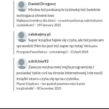
Daniel Drogosz
Można też podsuną
krzyżówkę
też świetnie
wzbogaca słownictwo
Najlepsze komiksy dla dzieci – co warto podsunąć najmłodszym
czytelnikom?
·
19 February 2025
zalukajmy.pl
Super książka fajnie się czyta, ale też polecam
sprawdzić film bo jest też super np tutaj:
Wirtualna
Przygoda Pana Kleksa – co to takiego?
·
15 April 2024
xdziUnia92
Zawsze można mieć męża programistę i
posiadać takie coś na stronie internetowej i nie nosić
książki skoro czyta się np na czytniku.
Planer Książkary – ten gadżet powinien mieć każdy
książkoholik!
·
8 December 2023