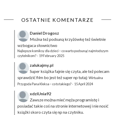
OSTATNIE KOMENTARZE
Daniel Drogosz
Można też podsuną
krzyżówkę
też świetnie
wzbogaca słownictwo
Najlepsze komiksy dla dzieci – co warto podsunąć najmłodszym
czytelnikom?
·
19 February 2025
zalukajmy.pl
Super książka fajnie się czyta, ale też polecam
sprawdzić film bo jest też super np tutaj:
Wirtualna
Przygoda Pana Kleksa – co to takiego?
·
15 April 2024
xdziUnia92
Zawsze można mieć męża programistę i
posiadać takie coś na stronie internetowej i nie nosić
książki skoro czyta się np na czytniku.