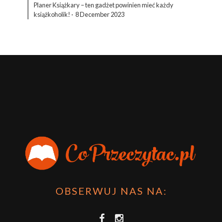
Planer Książkary – ten gadżet powinien mieć każdy
książkoholik!
·
8 December 2023
OBSERWUJ NAS NA: