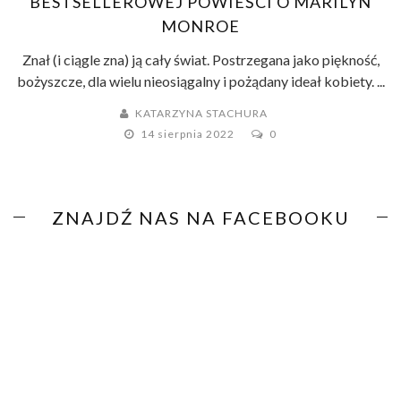
BESTSELLEROWEJ POWIEŚCI O MARILYN
MONROE
Znał (i ciągle zna) ją cały świat. Postrzegana jako piękność,
bożyszcze, dla wielu nieosiągalny i pożądany ideał kobiety. ...
KATARZYNA STACHURA
14 sierpnia 2022
0
ZNAJDŹ NAS NA FACEBOOKU