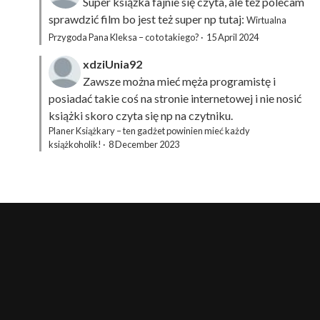
Super książka fajnie się czyta, ale też polecam
sprawdzić film bo jest też super np tutaj:
Wirtualna
Przygoda Pana Kleksa – co to takiego?
·
15 April 2024
xdziUnia92
Zawsze można mieć męża programistę i
posiadać takie coś na stronie internetowej i nie nosić
książki skoro czyta się np na czytniku.
Planer Książkary – ten gadżet powinien mieć każdy
książkoholik!
·
8 December 2023