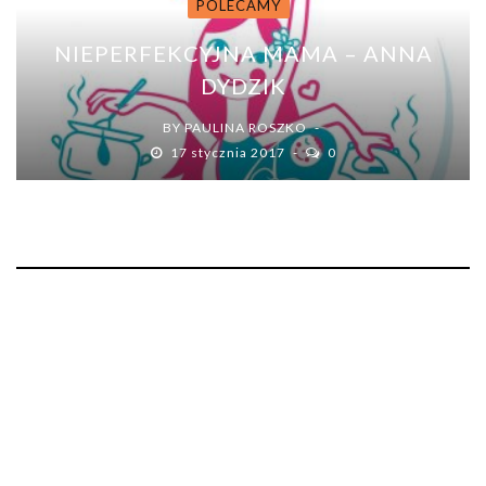
POLECAMY
NIEPERFEKCYJNA MAMA – ANNA
DYDZIK
BY
PAULINA ROSZKO
17 stycznia 2017
0