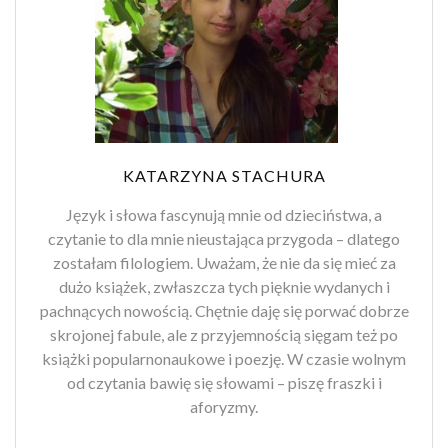
KATARZYNA STACHURA
Język i słowa fascynują mnie od dzieciństwa, a
czytanie to dla mnie nieustająca przygoda – dlatego
zostałam filologiem. Uważam, że nie da się mieć za
dużo książek, zwłaszcza tych pięknie wydanych i
pachnących nowością. Chętnie daję się porwać dobrze
skrojonej fabule, ale z przyjemnością sięgam też po
książki popularnonaukowe i poezję. W czasie wolnym
od czytania bawię się słowami – piszę fraszki i
aforyzmy.