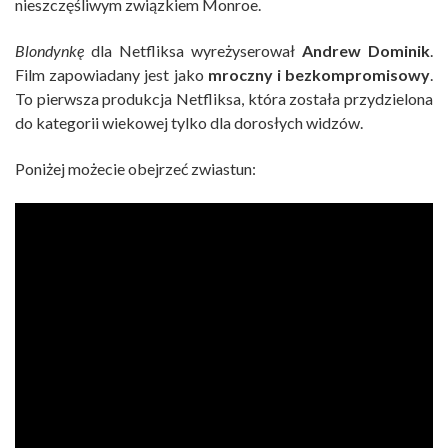
nieszczęśliwym związkiem Monroe.
Blondynkę
dla Netfliksa wyreżyserował
Andrew Dominik
.
Film zapowiadany jest jako
mroczny i bezkompromisowy
.
To pierwsza produkcja Netfliksa, która została przydzielona
do kategorii wiekowej tylko dla dorosłych widzów.
Poniżej możecie obejrzeć zwiastun: