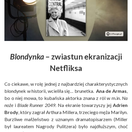
Blondynka
– zwiastun ekranizacji
Netfliksa
Co ciekawe, w rolę jednej z najbardziej charakterystycznych
blondynek w historii, wcieliła się… brunetka.
Ana de Armas
,
bo o niej mowa, to kubańska aktorka znana z ról w m.in.
Na
noże
i
Blade Runner 2049.
Na ekranie towarzyszy jej
Adrien
Brody
, który zagrał Arthura Millera, trzeciego męża Marilyn.
Burzliwe małżeństwo z uznanym dramatopisarzem (Miller
był laureatem Nagrody Pulitzera) było najdłuższym, choć