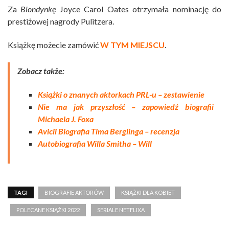
Za
Blondynkę
Joyce Carol Oates otrzymała nominację do
prestiżowej nagrody Pulitzera.
Książkę możecie zamówić
W TYM MIEJSCU
.
Zobacz także:
Książki o znanych aktorkach PRL-u – zestawienie
Nie ma jak przyszłość – zapowiedź biografii
Michaela J. Foxa
Avicii Biografia Tima Berglinga – recenzja
Autobiografia Willa Smitha – Will
TAGI
BIOGRAFIE AKTORÓW
KSIĄŻKI DLA KOBIET
POLECANE KSIĄŻKI 2022
SERIALE NETFLIXA