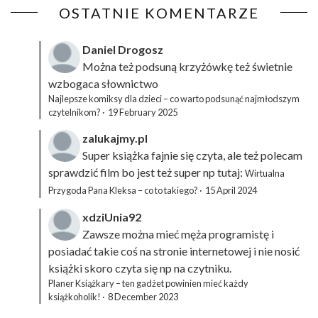
OSTATNIE KOMENTARZE
Daniel Drogosz
Można też podsuną
krzyżówkę
też świetnie
wzbogaca słownictwo
Najlepsze komiksy dla dzieci – co warto podsunąć najmłodszym
czytelnikom?
·
19 February 2025
zalukajmy.pl
Super książka fajnie się czyta, ale też polecam
sprawdzić film bo jest też super np tutaj:
Wirtualna
Przygoda Pana Kleksa – co to takiego?
·
15 April 2024
xdziUnia92
Zawsze można mieć męża programistę i
posiadać takie coś na stronie internetowej i nie nosić
książki skoro czyta się np na czytniku.
Planer Książkary – ten gadżet powinien mieć każdy
książkoholik!
·
8 December 2023