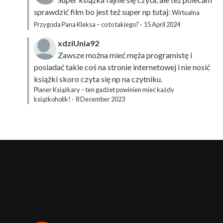
sprawdzić film bo jest też super np tutaj:
Wirtualna
Przygoda Pana Kleksa – co to takiego?
·
15 April 2024
xdziUnia92
Zawsze można mieć męża programistę i
posiadać takie coś na stronie internetowej i nie nosić
książki skoro czyta się np na czytniku.
Planer Książkary – ten gadżet powinien mieć każdy
książkoholik!
·
8 December 2023