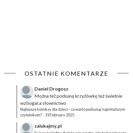
OSTATNIE KOMENTARZE
Daniel Drogosz
Można też podsuną
krzyżówkę
też świetnie
wzbogaca słownictwo
Najlepsze komiksy dla dzieci – co warto podsunąć najmłodszym
czytelnikom?
·
19 February 2025
zalukajmy.pl
Super książka fajnie się czyta, ale też polecam