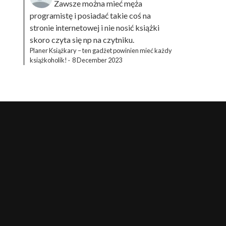
Zawsze można mieć męża
programistę i posiadać takie coś na
stronie internetowej i nie nosić książki
skoro czyta się np na czytniku.
Planer Książkary – ten gadżet powinien mieć każdy
książkoholik!
·
8 December 2023