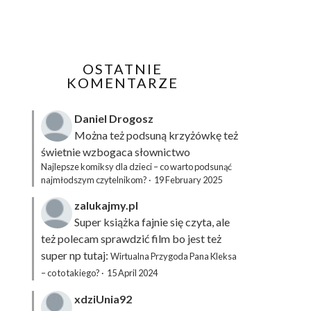
OSTATNIE
KOMENTARZE
Daniel Drogosz
Można też podsuną
krzyżówkę
też
świetnie wzbogaca słownictwo
Najlepsze komiksy dla dzieci – co warto podsunąć
najmłodszym czytelnikom?
·
19 February 2025
zalukajmy.pl
Super książka fajnie się czyta, ale
też polecam sprawdzić film bo jest też
super np tutaj:
Wirtualna Przygoda Pana Kleksa
– co to takiego?
·
15 April 2024
xdziUnia92