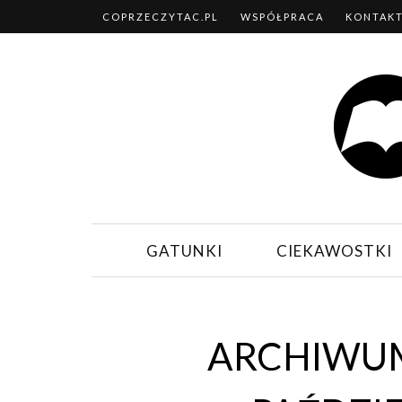
COPRZECZYTAC.PL
WSPÓŁPRACA
KONTAK
GATUNKI
CIEKAWOSTKI
ARCHIWUM